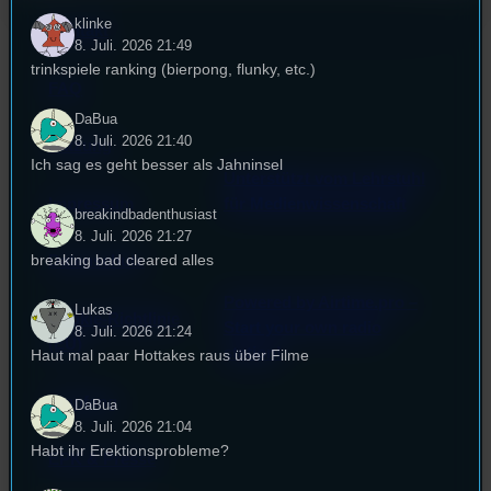
klinke
Kontakt
8. Juli. 2026 21:49
trinkspiele ranking (bierpong, flunky, etc.)
FAQ
DaBua
8. Juli. 2026 21:40
Satzung
Ich sag es geht besser als Jahninsel
Unterstützt vom Lehrstuhl
Impressum
für Medienwissenschaft
breakindbadenthusiast
8. Juli. 2026 21:27
breaking bad cleared alles
Datenschutz
Powered by Airtime.pro –
Lukas
Cookie-Richtlinie
Start your own radio
8. Juli. 2026 21:24
(EU)
station!
Haut mal paar Hottakes raus über Filme
Empfang
DaBua
8. Juli. 2026 21:04
Habt ihr Erektionsprobleme?
EPK & Presse