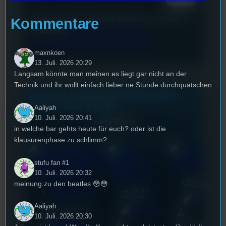
Diese Website verwendet Akismet, um Spam zu
Kommentare
reduzieren.
Erfahren Sie, wie Ihre
Kommentardaten verarbeitet werden.
maxnkoen
13. Juli. 2026 20:29
Langsam könnte man meinen es liegt gar nicht an der
Technik und ihr wollt einfach lieber ne Stunde durchquatschen
Unsere neuesten Posts zum
Hören und Lesen
Aaliyah
10. Juli. 2026 20:41
Alle Posts
in welche bar gehts heute für euch? oder ist die
klausurenphase zu schlimm?
stufu fan #1
10. Juli. 2026 20:32
17. Juli
meinung zu den beatles 😳😳
2026
Vollgas lieblich
18. Juli
mic
2026
[S1/E10]
Allgemein
Aaliyah
3. August 2026
Allgemein
10. Juli. 2026 20:30
Bilal El Kasmi
Festivals
, 