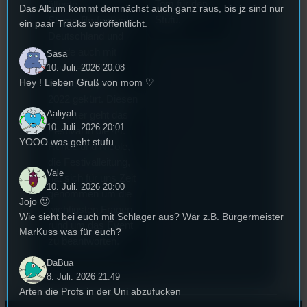
Tom für den
älteste
Das Album kommt demnächst auch ganz raus, bis jz sind nur
Stufu.
Stummfilmfestivals
ein paar Tracks veröffentlicht.
Deutschland und
wurde auch mit
Sasa
dem deutschen
10. Juli. 2026 20:08
Hey ! Lieben Gruß von mom ♡
Stummfilmpreis
2022 gekürt. Diesen
Aaliyah
Sommer geht das
10. Juli. 2026 20:01
Festival in die 44.
YOOO was geht stufu
Runde und Nicole,
die Festivalleitung,
Vale
hat sich für uns Zeit
10. Juli. 2026 20:00
genommen um die
Jojo 🙂
wichtigsten Fragen
Wie sieht bei euch mit Schlager aus? Wär z.B. Bürgermeister
rund um das Event
MarKuss was für euch?
zu beantworten.
DaBua
8. Juli. 2026 21:49
Arten die Profs in der Uni abzufucken