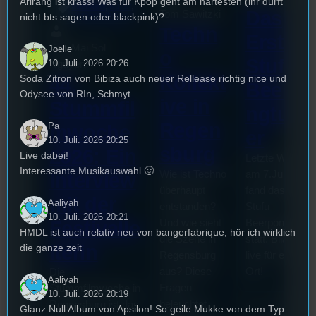
Arirang ist krass! Was für Kpop geht am härtesten (ihr dürft
Interview
, 
Kultur
, 
Das
Tom Sawitzki
Veranstaltungen
nicht bts sagen oder blackpink)?
Techn
Erste
Sao-Mai Sol
Joelle
o
Stufu
10. Juli. 2026 20:26
Nguyen
Kollekt
Soda Zitron von Bibiza auch neuer Rellease richtig nice und
44.
Beerpo
Odysee von RIn, Schmyt
ive in
Stummfil
ngturni
Regen
Pa
mwoche
er
10. Juli. 2026 20:25
sburg
2026: Ein
Live dabei!
Letzte Woche
Interessante Musikauswahl 🙂
Wie ist Techno
am 7.Juli 2026
Interview
überhaupt
fand das erste
mit der
Aaliyah
entstanden?
Stufu
10. Juli. 2026 20:21
Und wie sieht
Beerpongturnie
Festivalle
HMDL ist auch relativ neu von bangerfabrique, hör ich wirklich
die Szene in
statt. Bilal war
iterin
die ganze zeit
Regensburg
live für euch vo
aus? Diese
Ort!
Die
Aaliyah
Fragen
Stummfilmwoche in
10. Juli. 2026 20:19
beleuchtet
Regensburg ist das
Glanz Null Album von Apsilon! So geile Mukke von dem Typ.