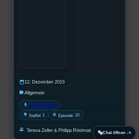
calendar_today
12. Dezember 2019
label
Allgemein
mic
Vollgas lieblich
layers
podcasts
1
10
Staffel
Episode
group
Teresa Zeller & Philipp Röslmair
Chat öffnen ↓