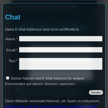
Vollgas lieblich #10 von Teresa & Philipp
Chat
Kommentar schreiben
Deine E-Mail-Addresse wird nicht veröffentlicht.
Name
*
Deine E-Mail-Addresse wird nicht veröffentlicht.
Name
*
Email
*
Email
*
Text
*
Text
*
Deinen Namen und E-Mail-Adresse für weitere
Kommentare auf diesem Browser speichern.
Deinen Namen und E-Mail-Adresse für
weitere Kommentare auf diesem Browser
speichern.
Diese Website verwendet Akismet, um Spam zu reduzieren.
Erfahren Sie, wie Ihre Kommentardaten verarbeitet werden.