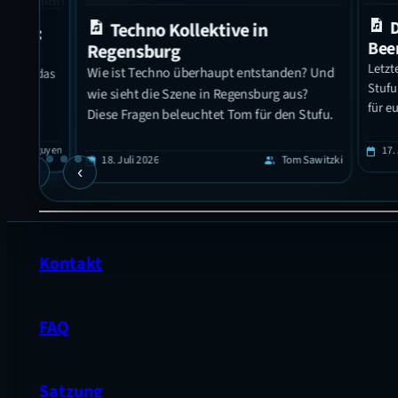
Das 
Techno Kollektive in
6:
Beerpo
Regensburg
Letzte Woc
Wie ist Techno überhaupt entstanden? Und
t das
Stufu Beer
nd
wie sieht die Szene in Regensburg aus?
für euch v
Diese Fragen beleuchtet Tom für den Stufu.
unde
l Nguyen
17. Juli 2
calendar_today
18. Juli 2026
Tom Sawitzki
calendar_today
group
h für
›
‹
en
rten.
Kontakt
FAQ
Satzung