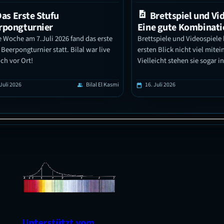
Erste Stufu
Brettspiel und Videos
ngturnier
Eine gute Kombination?
he am 7.Juli 2026 fand das erste
Brettspiele und Videospiele habe
pongturnier statt. Bilal war live
ersten Blick nicht viel miteinande
or Ort!
Vielleicht stehen sie sogar in Ko
zueinander. Schaut man jedoch g
fallen viele Gemeinsamkeiten auf
026
Bilal El Kasmi
16. Juli 2026
group
calendar_today
grou
zeigt sich, dass sie enger Verknüpf
man denkt. In diesem Beitrag erz
Brettspielbegeisterte von Ihren 
damit und es wird näher auf die
Unterstützt vom