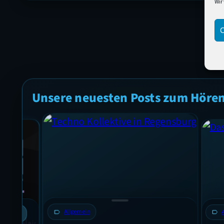
Wir
C
Unsere neuesten Posts zum Höre
label
Allgemein
label
Allgem
+3