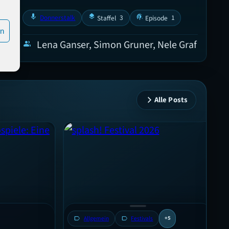
mic
layers
podcasts
Donnerstalk
3
1
Staffel
Episode
en
Lena Ganser, Simon Gruner, Nele Graf
group
Alle Posts
label
A
label
Allgemein
label
Festivals
+5