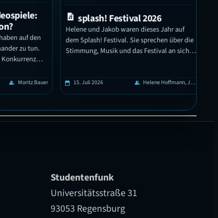
piele:
T
splash! Festival 2026
Reg
Helene und Jakob waren dieses Jahr auf
n auf den
Pfleg
dem Splash! Festival. Sie sprechen über die
r zu tun.
hilft
Stimmung, Musik und das Festival an sich.
nkurrenz
Außerdem wurden ein paar
enauer,
Festivalbesucher*innen interviewt und
 und es
erzählen von ihren persönlichen Highlights.
Moritz Bauer
15. Juli 2026
Helene Hoffmann, Jakob Klinkhardt
14. 
p
calendar_today
group
calendar_today
t sind als
ählen
Erfahrungen
se…
Studentenfunk
Universitätsstraße 31
93053 Regensburg