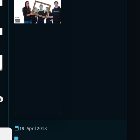
19. April 2018
calendar_today
label