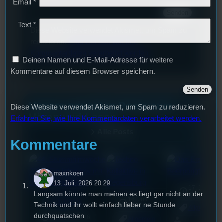
Email
*
Text
*
Diese Website verwendet Akismet, um Spam zu
reduzieren.
Erfahren Sie, wie Ihre
Kommentardaten verarbeitet werden.
Deinen Namen und E-Mail-Adresse für weitere
Kommentare auf diesem Browser speichern.
Unsere neuesten Posts zum
Diese Website verwendet Akismet, um Spam zu reduzieren.
Hören und Lesen
Erfahren Sie, wie Ihre Kommentardaten verarbeitet werden.
Alle Posts
Kommentare
maxnkoen
13. Juli. 2026 20:29
17. Juli
Langsam könnte man meinen es liegt gar nicht an der
2026
18. Juli
mic
Kulturcheck
Technik und ihr wollt einfach lieber ne Stunde
2026
Allgemein
durchquatschen
3. August 2026
Allgemein