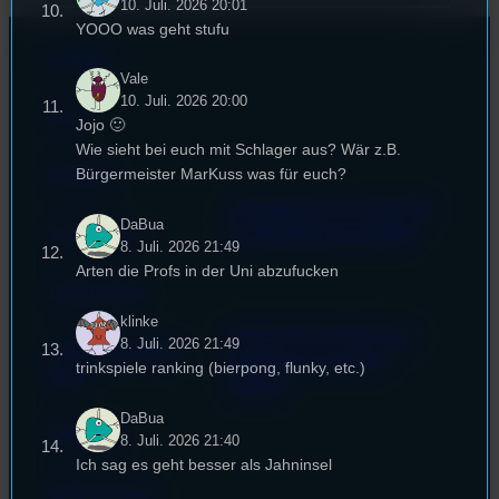
10. Juli. 2026 20:01
YOOO was geht stufu
Kontakt
Vale
10. Juli. 2026 20:00
FAQ
Jojo 🙂
Wie sieht bei euch mit Schlager aus? Wär z.B.
Bürgermeister MarKuss was für euch?
Satzung
Unterstützt vom Lehrstuhl
DaBua
Impressum
für Medienwissenschaft
8. Juli. 2026 21:49
Arten die Profs in der Uni abzufucken
Datenschutz
klinke
Powered by Airtime.pro –
8. Juli. 2026 21:49
Cookie-Richtlinie
Start your own radio
trinkspiele ranking (bierpong, flunky, etc.)
(EU)
station!
DaBua
Empfang
8. Juli. 2026 21:40
Ich sag es geht besser als Jahninsel
EPK & Presse