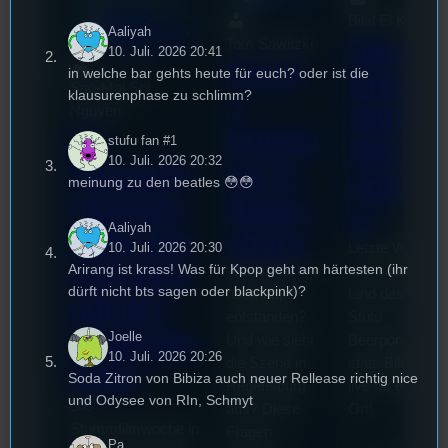
Festivals
, 
Bilal El Kasmi
Interview
, 
Kultur
, 
Aaliyah
Das
Tom Sawitzki
Veranstaltungen
10. Juli. 2026 20:41
Techn
in welche bar gehts heute für euch? oder ist die
Erste
Sao-Mai Sol
klausurenphase zu schlimm?
o
Stufu
Nguyen
44.
Kollekt
stufu fan #1
Beerpo
10. Juli. 2026 20:32
Stummfil
ive in
ngturni
meinung zu den beatles 😳😳
mwoche
Regen
er
Aaliyah
2026: Ein
sburg
Letzte Woche
10. Juli. 2026 20:30
Interview
Arirang ist krass! Was für Kpop geht am härtesten (ihr
Wie ist Techno
am 7.Juli 2026
dürft nicht bts sagen oder blackpink)?
überhaupt
fand das erste
mit der
entstanden?
Stufu
Festivalle
Joelle
Und wie sieht
Beerpongturnie
10. Juli. 2026 20:26
die Szene in
statt. Bilal war
iterin
Soda Zitron von Bibiza auch neuer Rellease richtig nice
Regensburg
live für euch vo
und Odysee von RIn, Schmyt
Die
aus? Diese
Ort!
Stummfilmwoche in
Fragen
Pa