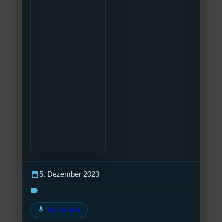
calendar_today
5. Dezember 2023
label
mic
Kulturcheck