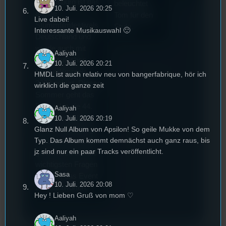
Regensburg ist das
beleuchtet
10. Juli. 2026 20:25
älteste
Tom für den
Live dabei!
Stummfilmfestivals
Stufu.
Interessante Musikauswahl 🙂
Deutschland und
wurde auch mit
Aaliyah
dem deutschen
10. Juli. 2026 20:21
Stummfilmpreis
HMDL ist auch relativ neu von bangerfabrique, hör ich
2022 gekürt. Diesen
wirklich die ganze zeit
Sommer geht das
Festival in die 44.
Aaliyah
Runde und Nicole,
10. Juli. 2026 20:19
Glanz Null Album von Apsilon! So geile Mukke von dem
die Festivalleitung,
Typ. Das Album kommt demnächst auch ganz raus, bis
hat sich für uns Zeit
jz sind nur ein paar Tracks veröffentlicht.
genommen um die
wichtigsten Fragen
Sasa
rund um das Event
10. Juli. 2026 20:08
zu beantworten.
Hey ! Lieben Gruß von mom ♡
Aaliyah