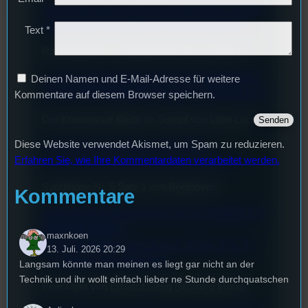
https://freemusicarchive.org/music/Lobo_Loco/Go
od_Old_Organ_Ice/Postman_Jack_ID_1018/
Text
*
Rachmaninoff – Klavierkonzert No. 2 (Satz 1):
vmirror.imslp.org/files/imglnks/usimg/b/bd/IMSLP
Deinen Namen und E-Mail-Adresse für weitere
101492-PMLP01953-Rachmaninov-Op18m1.mp3
Kommentare auf diesem Browser speichern.
Der Kommissar Blech im Sumpf von Lobo Loco:
Diese Website verwendet Akismet, um Spam zu reduzieren.
Der Kommissar Blech im Sumpf (The
Erfahren Sie, wie Ihre Kommentardaten verarbeitet werden.
Commissar) (ID 179) (freemusicarchive.org)
Symphony Nr. 5 Satz 1 von Beethoven:
Kommentare
https://imslp.eu/files/imglnks/euimg/1/19/IMSLP72
6695-PMLP1586-
maxnkoen
02.01._Symphony_No._5_In_C_Minor,_Op._67-
13. Juli. 2026 20:29
_I_-_Allegro_Con_Brio.mp3
Langsam könnte man meinen es liegt gar nicht an der
Technik und ihr wollt einfach lieber ne Stunde durchquatschen
Peer Gynt von Edward Grieg (Morning Mood):