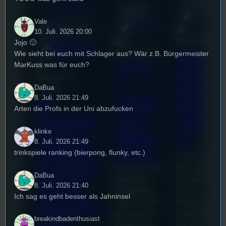
2026
Dinner Club
18. Juli
mic
2026
[S1/E7]
Allgemein
Vale
3. August 2026
Allgemein
10. Juli. 2026 20:00
Bilal El Kasmi
Festivals
, 
Jojo 🙂
Interview
, 
Kultur
, 
Das
Tom Sawitzki
Wie sieht bei euch mit Schlager aus? Wär z.B. Bürgermeister
Veranstaltungen
Techn
MarKuss was für euch?
Erste
Sao-Mai Sol
o
Stufu
DaBua
Nguyen
8. Juli. 2026 21:49
Kollekt
44.
Beerpo
Arten die Profs in der Uni abzufucken
ive in
Stummfil
ngturni
klinke
Regen
mwoche
er
8. Juli. 2026 21:49
sburg
2026: Ein
trinkspiele ranking (bierpong, flunky, etc.)
Letzte Woche
Wie ist Techno
am 7.Juli 2026
Interview
DaBua
überhaupt
fand das erste
mit der
8. Juli. 2026 21:40
entstanden?
Stufu
Ich sag es geht besser als Jahninsel
Und wie sieht
Beerpongturnie
Festivalle
die Szene in
statt. Bilal war
breakindbadenthusiast
iterin
Regensburg
live für euch vo