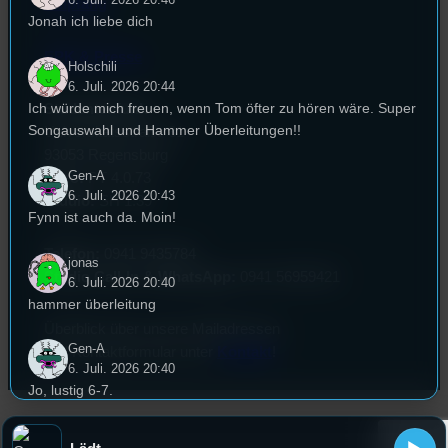
Empfang
Jonah ich liebe dich
EPK & Presse
Holschili
6. Juli. 2026 20:44
Ich würde mich freuen, wenn Tom öfter zu hören wäre. Super
Studentenfunk
Songauswahl und Hammer Überleitungen!!
Universitätsstraße 31
93053 Regensburg
Gen-A
Büro:
PT 4.0.73
6. Juli. 2026 20:43
Studio:
SH 1.39
Fynn ist auch da. Moin!
Telefon:
0941 9435784
jonas
Studio Call-In & WhatsApp:
0941 56959421
6. Juli. 2026 20:40
hammer überleitung
Überblick über unsere Mailadressen
Gen-A
und Kontaktformular unter
Kontakt
!
6. Juli. 2026 20:40
Jo, lustig 6-7.
Auch für die “alte Generation”
Total Hirnlos aber gut