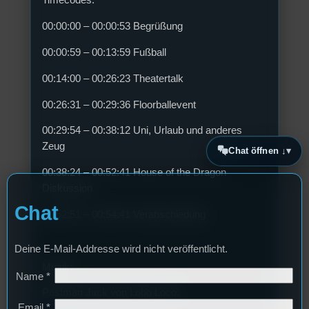
Timecodes:
00:00:00 – 00:00:53 Begrüßung
00:00:59 – 00:13:59 Fußball
00:14:00 – 00:26:23 Theatertalk
00:26:31 – 00:29:36 Floorballevent
00:29:54 – 00:38:12 Uni, Urlaub und anderes
Zeug
Chat öffnen ↓
00:38:24 – 00:52:41 House of the Dragon
Diskussion
Chat
00:52:51 – 00:54:41 Verabschiedung
Deine E-Mail-Addresse wird nicht veröffentlicht.
Musik:
Name
*
Postman Jack von Lobo Loco:
Email
*