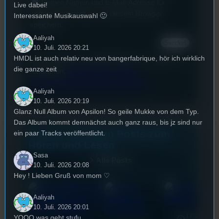
Deinen Namen und E-Mail-Adresse für
Live dabei!
weitere Kommentare auf diesem Browser
Interessante Musikauswahl 🙂
speichern.
Aaliyah
10. Juli. 2026 20:21
HMDL ist auch relativ neu von bangerfabrique, hör ich wirklich
Diese Website verwendet Akismet, um Spam zu
die ganze zeit
reduzieren.
Erfahren Sie, wie Ihre
Kommentardaten verarbeitet werden.
Aaliyah
10. Juli. 2026 20:19
Glanz Null Album von Apsilon! So geile Mukke von dem Typ.
Das Album kommt demnächst auch ganz raus, bis jz sind nur
Unsere neuesten Posts zum
ein paar Tracks veröffentlicht.
Hören und Lesen
Sasa
Alle Posts
10. Juli. 2026 20:08
Hey ! Lieben Gruß von mom ♡
Aaliyah
10. Juli. 2026 20:01
17. Juli
YOOO was geht stufu