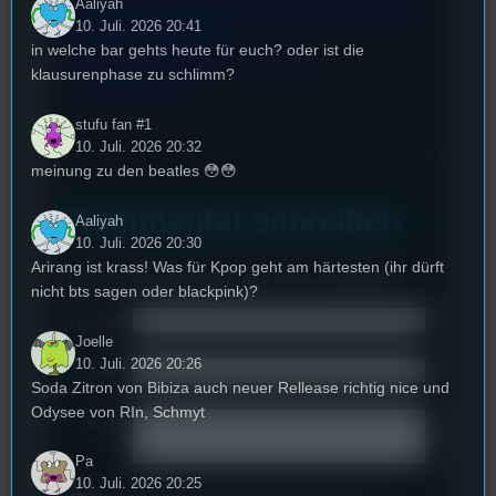
Aaliyah
https://s9.imslp.org/files/imglnks/usimg/2/24/IMSL
10. Juli. 2026 20:41
P246987-PMLP02533-
in welche bar gehts heute für euch? oder ist die
Peer_Gynt_Suite_No._1,_Op._46_-
klausurenphase zu schlimm?
_I._Morning.mp3
stufu fan #1
10. Juli. 2026 20:32
meinung zu den beatles 😳😳
Kommentar schreiben
Aaliyah
10. Juli. 2026 20:30
Arirang ist krass! Was für Kpop geht am härtesten (ihr dürft
Deine E-Mail-Addresse wird nicht veröffentlicht.
nicht bts sagen oder blackpink)?
Name
*
Joelle
10. Juli. 2026 20:26
Email
*
Soda Zitron von Bibiza auch neuer Rellease richtig nice und
Odysee von RIn, Schmyt
Text
*
Pa
10. Juli. 2026 20:25