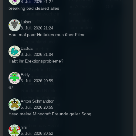
8. Juli. 2026 21:27
aus? Diese
Ort!
Die
breaking bad cleared alles
Fragen
Stummfilmwoche in
beleuchtet
Regensburg ist das
Lukas
Tom für den
älteste
8. Juli. 2026 21:24
Haut mal paar Hottakes raus über Filme
Stufu.
Stummfilmfestivals
Deutschland und
DaBua
wurde auch mit
8. Juli. 2026 21:04
dem deutschen
Habt ihr Erektionsprobleme?
Stummfilmpreis
2022 gekürt. Diesen
Eddy
Sommer geht das
6. Juli. 2026 20:59
Festival in die 44.
67
Runde und Nicole,
die Festivalleitung,
Anton Schmandton
hat sich für uns Zeit
6. Juli. 2026 20:55
genommen um die
Heyo meine Minecraft Freunde geiler Song
wichtigsten Fragen
rund um das Event
hihi
zu beantworten.
6. Juli. 2026 20:52