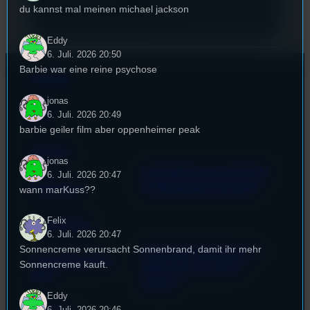
du kannst mal meinen michael jackson
Eddy
6. Juli. 2026 20:50
Barbie war eine reine psychose
Kontakt
jonas
6. Juli. 2026 20:49
FAQ
barbie geiler film aber oppenheimer peak
Satzung
jonas
Unterstützt vom Lehrstuhl
6. Juli. 2026 20:47
Impressum
für Medienwissenschaft
wann marKuss??
Felix
Datenschutz
6. Juli. 2026 20:47
Sonnencreme verursacht Sonnenbrand, damit ihr mehr
Powered by Airtime.pro –
Cookie-Richtlinie
Sonnencreme kauft.
Start your own radio
(EU)
station!
Eddy
6. Juli. 2026 20:46