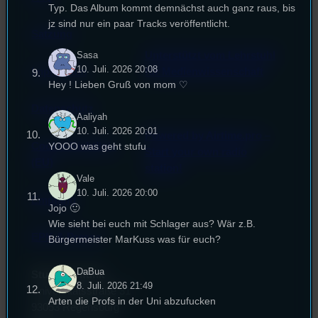
Typ. Das Album kommt demnächst auch ganz raus, bis
jz sind nur ein paar Tracks veröffentlicht.
Satzung
Unterstützt vom Lehrstuhl
Sasa
10. Juli. 2026 20:08
Impressum
für Medienwissenschaft
Hey ! Lieben Gruß von mom ♡
Datenschutz
Aaliyah
10. Juli. 2026 20:01
Powered by Airtime.pro –
Cookie-Richtlinie
YOOO was geht stufu
Start your own radio
(EU)
station!
Vale
10. Juli. 2026 20:00
Empfang
Jojo 🙂
Wie sieht bei euch mit Schlager aus? Wär z.B.
EPK & Presse
Bürgermeister MarKuss was für euch?
DaBua
Studentenfunk
8. Juli. 2026 21:49
Universitätsstraße 31
Arten die Profs in der Uni abzufucken
93053 Regensburg