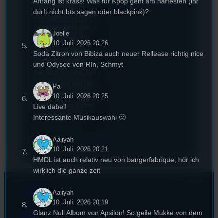
Arirang ist krass! Was für Kpop geht am härtesten (ihr
Stummfilmpreis
dürft nicht bts sagen oder blackpink)?
2022 gekürt. Diesen
Sommer geht das
Joelle
Festival in die 44.
10. Juli. 2026 20:26
Runde und Nicole,
Soda Zitron von Bibiza auch neuer Rellease richtig nice
die Festivalleitung,
und Odysee von RIn, Schmyt
hat sich für uns Zeit
genommen um die
Pa
wichtigsten Fragen
10. Juli. 2026 20:25
rund um das Event
Live dabei!
zu beantworten.
Interessante Musikauswahl 🙂
Aaliyah
10. Juli. 2026 20:21
HMDL ist auch relativ neu von bangerfabrique, hör ich
wirklich die ganze zeit
Kontakt
Aaliyah
10. Juli. 2026 20:19
Glanz Null Album von Apsilon! So geile Mukke von dem
FAQ