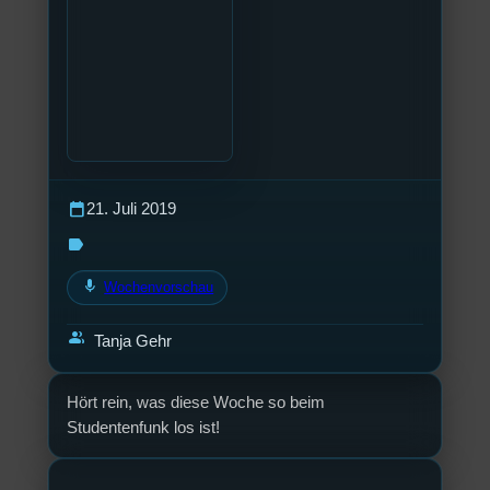
calendar_today
21. Juli 2019
label
mic
Wochenvorschau
group
Tanja Gehr
Hört rein, was diese Woche so beim
Studentenfunk los ist!