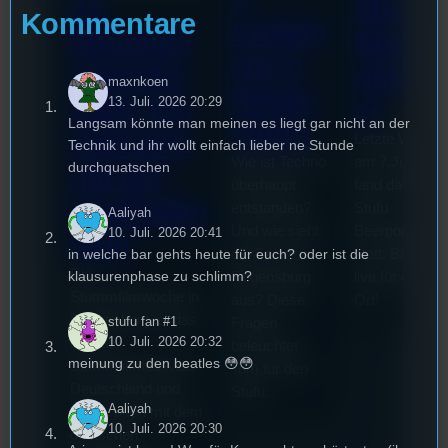
44.
Stufu
Kommentare
Kollekt
Stummfil
Beerp
ive in
mwoche
ngturn
maxnkoen
Regen
2026: Ein
13. Juli. 2026 20:29
er
Langsam könnte man meinen es liegt gar nicht an der
sburg
Interview
Letzte Woche
Technik und ihr wollt einfach lieber ne Stunde
Wie ist Techno
am 7.Juli 202
durchquatschen
mit der
überhaupt
fand das erste
Festivallei
entstanden?
Stufu
Aaliyah
Und wie sieht
Beerpongturni
10. Juli. 2026 20:41
terin
die Szene in
statt. Bilal war
in welche bar gehts heute für euch? oder ist die
Die
klausurenphase zu schlimm?
Regensburg
live für euch v
Stummfilmwoche in
aus? Diese
Ort!
Regensburg ist das
stufu fan #1
Fragen
10. Juli. 2026 20:32
älteste
beleuchtet
meinung zu den beatles 😳😳
Stummfilmfestivals
Tom für den
Deutschland und
Stufu.
Aaliyah
wurde auch mit dem
10. Juli. 2026 20:30
deutschen