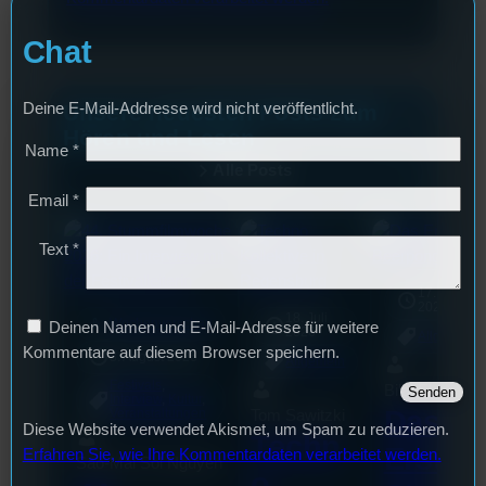
Chat
Deine E-Mail-Addresse wird nicht veröffentlicht.
Unsere neuesten Posts zum
Hören und Lesen
Name
*
Alle Posts
Email
*
Text
*
17. Juli
2026
18. Juli
mic
Wochenvorschau
Deinen Namen und E-Mail-Adresse für weitere
2026
Allgemein
Kommentare auf diesem Browser speichern.
3. August 2026
Allgemein
Festivals
, 
Bilal El Kasmi
Interview
, 
Kultur
, 
Das
Tom Sawitzki
Veranstaltungen
Diese Website verwendet Akismet, um Spam zu reduzieren.
Techn
Erste
Erfahren Sie, wie Ihre Kommentardaten verarbeitet werden.
Sao-Mai Sol Nguyen
o