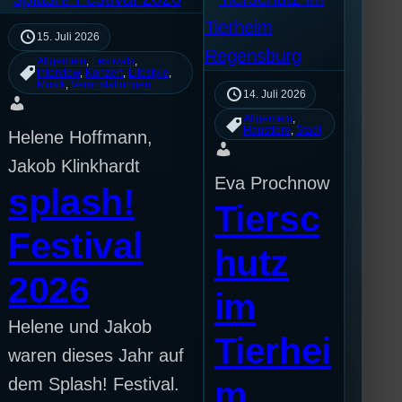
15. Juli 2026
Allgemein
, 
Festivals
, 
Interview
, 
Konzert
, 
Lifestyle
, 
Musik
, 
Veranstaltungen
14. Juli 2026
Allgemein
, 
Haustiere
, 
Stadt
Helene Hoffmann,
Jakob Klinkhardt
Eva Prochnow
splash!
Tiersc
Festival
hutz
2026
im
Helene und Jakob
Tierhei
waren dieses Jahr auf
dem Splash! Festival.
m