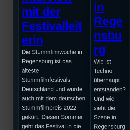
in
mit der
Rege
Festivalleit
nsbu
erin
rg
Die Stummfilmwoche in
Regensburg ist das
Wie ist
älteste
Techno
Stummfilmfestivals
überhaupt
Deutschland und wurde
entstanden?
auch mit dem deutschen
Und wie
Stummfilmpreis 2022
sieht die
gekürt. Diesen Sommer
Szene in
geht das Festival in die
Regensburg