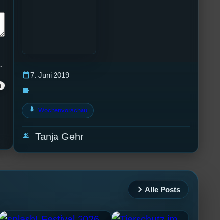
.
calendar_today
7. Juni 2019
label
mic
Wochenvorschau
group
Tanja Gehr
Alle Posts