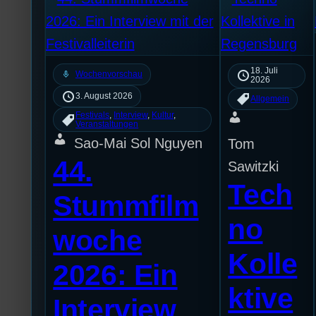
18. Juli
mic
Wochenvorschau
2026
3. August 2026
Allgemein
Festivals
, 
Interview
, 
Kultur
, 
Veranstaltungen
Sao-Mai Sol Nguyen
Tom
44.
Sawitzki
Tech
Stummfilm
no
woche
Kolle
2026: Ein
ktive
Interview