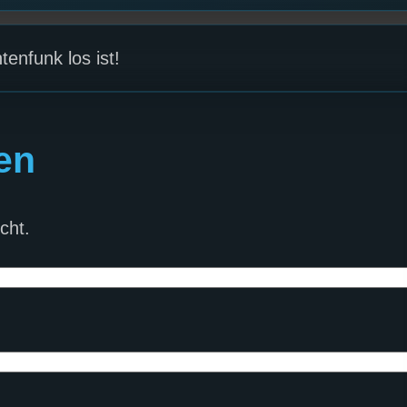
enfunk los ist!
en
cht.