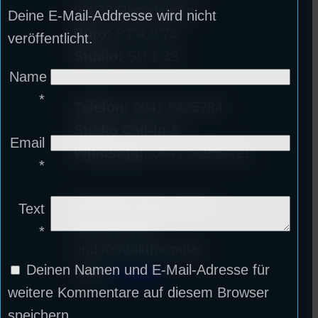
93053 Regensburg
Deine E-Mail-Addresse wird nicht
Büro:
PT 4.0.73
veröffentlicht.
Studio:
SH 1.39
Name
*
Telefon:
0941 9435784
Studio Call-In &
Email
WhatsApp:
0941 56959421
*
Überblick über unsere
Text
Mailadressen
*
und Kontaktformular
Deinen Namen und E-Mail-Adresse für
unter
Kontakt
!
weitere Kommentare auf diesem Browser
speichern.