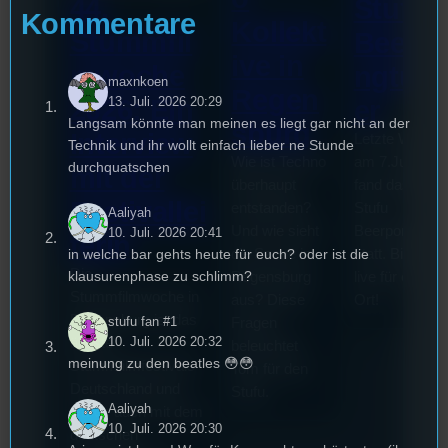
44.
Stufu
Kommentare
Kollekt
Stummfil
Beerp
ive in
mwoche
ngturn
maxnkoen
Regen
2026: Ein
13. Juli. 2026 20:29
er
Langsam könnte man meinen es liegt gar nicht an der
sburg
Interview
Letzte Woche
Technik und ihr wollt einfach lieber ne Stunde
Wie ist Techno
am 7.Juli 202
durchquatschen
mit der
überhaupt
fand das erste
Festivallei
entstanden?
Stufu
Aaliyah
Und wie sieht
Beerpongturni
10. Juli. 2026 20:41
terin
die Szene in
statt. Bilal war
in welche bar gehts heute für euch? oder ist die
Die
klausurenphase zu schlimm?
Regensburg
live für euch v
Stummfilmwoche in
aus? Diese
Ort!
Regensburg ist das
stufu fan #1
Fragen
10. Juli. 2026 20:32
älteste
beleuchtet
meinung zu den beatles 😳😳
Stummfilmfestivals
Tom für den
Deutschland und
Stufu.
Aaliyah
wurde auch mit dem
10. Juli. 2026 20:30
deutschen