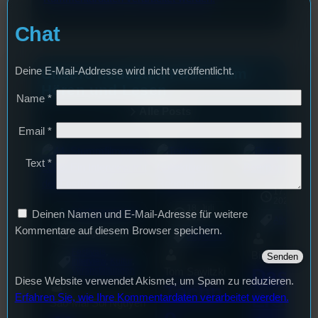
Chat
Deine E-Mail-Addresse wird nicht veröffentlicht.
Unsere neuesten Posts zum
Hören und Lesen
Name
*
Alle Posts
Email
*
Text
*
17. Juli
2026
18. Juli
mic
Wochenvorschau
Deinen Namen und E-Mail-Adresse für weitere
2026
Allgemein
Kommentare auf diesem Browser speichern.
3. August 2026
Allgemein
Festivals
, 
Bilal El Kasmi
Interview
, 
Kultur
, 
Das
Tom Sawitzki
Veranstaltungen
Diese Website verwendet Akismet, um Spam zu reduzieren.
Techn
Erste
Erfahren Sie, wie Ihre Kommentardaten verarbeitet werden.
Sao-Mai Sol Nguyen
o