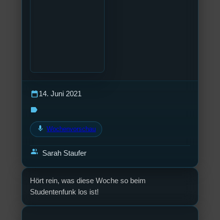
calendar_today
14. Juni 2021
label
mic
Wochenvorschau
group
Sarah Staufer
Hört rein, was diese Woche so beim
Studentenfunk los ist!