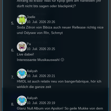
Arirang ist krass! Was für Kpop geht am härtesten (ihr
Stummfilmpreis
dürft nicht bts sagen oder blackpink)?
2022 gekürt. Diesen
Sommer geht das
Joelle
Festival in die 44.
10. Juli. 2026 20:26
Runde und Nicole,
Soda Zitron von Bibiza auch neuer Rellease richtig nice
die Festivalleitung,
und Odysee von RIn, Schmyt
hat sich für uns Zeit
genommen um die
Pa
wichtigsten Fragen
10. Juli. 2026 20:25
rund um das Event
Live dabei!
zu beantworten.
Interessante Musikauswahl 🙂
Aaliyah
10. Juli. 2026 20:21
HMDL ist auch relativ neu von bangerfabrique, hör ich
wirklich die ganze zeit
Kontakt
Aaliyah
10. Juli. 2026 20:19
Glanz Null Album von Apsilon! So geile Mukke von dem
FAQ