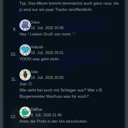
Typ. Das Album kommt demnächst auch ganz raus, bis
jz sind nur ein paar Tracks veröffentlicht.
Satzung
Unterstützt vom Lehrstuhl
Sasa
10. Juli. 2026 20:08
Impressum
für Medienwissenschaft
Hey ! Lieben Gruß von mom ♡
Datenschutz
Aaliyah
10. Juli. 2026 20:01
Powered by Airtime.pro –
Cookie-Richtlinie
YOOO was geht stufu
Start your own radio
(EU)
station!
Vale
10. Juli. 2026 20:00
Empfang
Jojo 🙂
Wie sieht bei euch mit Schlager aus? Wär z.B.
EPK & Presse
Bürgermeister MarKuss was für euch?
DaBua
Studentenfunk
8. Juli. 2026 21:49
Universitätsstraße 31
Arten die Profs in der Uni abzufucken
93053 Regensburg