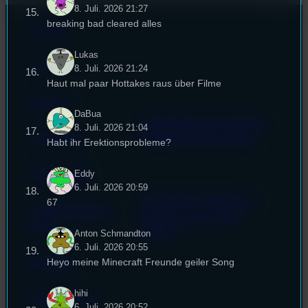
8. Juli. 2026 21:27
breaking bad cleared alles
Kontakt
Lukas
FAQ
8. Juli. 2026 21:24
Haut mal paar Hottakes raus über Filme
Satzung
DaBua
Unterstützt vom Lehrstuhl
8. Juli. 2026 21:04
Impressum
für Medienwissenschaft
Habt ihr Erektionsprobleme?
Eddy
Datenschutz
6. Juli. 2026 20:59
Powered by Airtime.pro –
67
Cookie-Richtlinie
Start your own radio
(EU)
station!
Anton Schmandton
6. Juli. 2026 20:55
Heyo meine Minecraft Freunde geiler Song
Empfang
hihi
EPK & Presse
6. Juli. 2026 20:52