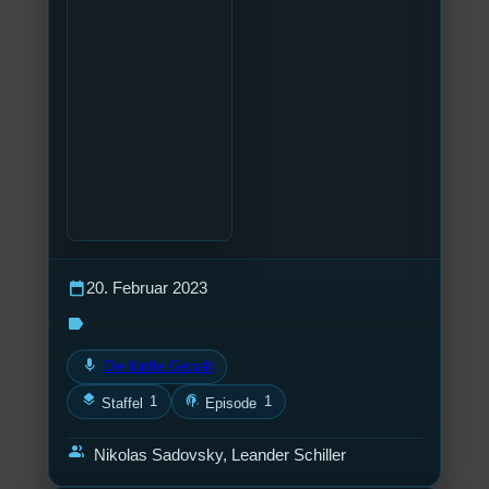
calendar_today
20. Februar 2023
label
mic
Die fünfte Gewalt
layers
podcasts
1
1
Staffel
Episode
group
Nikolas Sadovsky, Leander Schiller