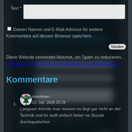
Hört rein, diskutiert mit, wir freuen uns auf Euch!
Text
*
Liebe Grüße, Nikolas und Leander
Deinen Namen und E-Mail-Adresse für weitere
Kommentar schreiben
Kommentare auf diesem Browser speichern.
Deine E-Mail-Addresse wird nicht veröffentlicht.
Diese Website verwendet Akismet, um Spam zu reduzieren.
Erfahren Sie, wie Ihre Kommentardaten verarbeitet werden.
Name
*
Kommentare
Email
*
Text
*
maxnkoen
13. Juli. 2026 20:29
Langsam könnte man meinen es liegt gar nicht an der
Deinen Namen und E-Mail-Adresse für
Technik und ihr wollt einfach lieber ne Stunde
weitere Kommentare auf diesem Browser
durchquatschen
speichern.