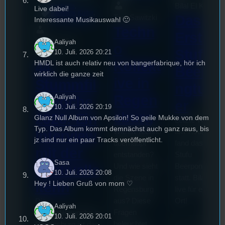
Bilal El Kasmi
Festivals
, 
Live dabei!
Interview
, 
Kultur
, 
Das
Tom Sawitzki
Interessante Musikauswahl 🙂
Veranstaltungen
Techn
Erste
Sao-Mai Sol
Aaliyah
o
Stufu
10. Juli. 2026 20:21
Nguyen
Kollekt
HMDL ist auch relativ neu von bangerfabrique, hör ich
44.
Beerpo
wirklich die ganze zeit
ive in
Stummfil
ngturni
Regen
Aaliyah
mwoche
er
10. Juli. 2026 20:19
sburg
2026: Ein
Glanz Null Album von Apsilon! So geile Mukke von dem
Letzte Woche
Typ. Das Album kommt demnächst auch ganz raus, bis
Wie ist Techno
am 7.Juli 2026
Interview
jz sind nur ein paar Tracks veröffentlicht.
überhaupt
fand das erste
mit der
entstanden?
Stufu
Sasa
Und wie sieht
Beerpongturnie
Festivalle
10. Juli. 2026 20:08
die Szene in
statt. Bilal war
Hey ! Lieben Gruß von mom ♡
iterin
Regensburg
live für euch vo
aus? Diese
Ort!
Die
Aaliyah
Fragen
Stummfilmwoche in
10. Juli. 2026 20:01
beleuchtet
Regensburg ist das