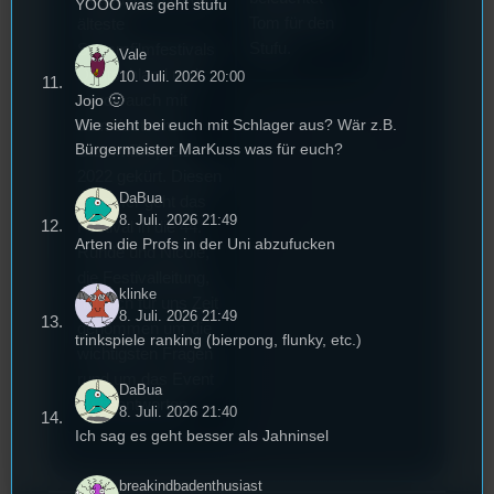
YOOO was geht stufu
Tom für den
älteste
Stufu.
Stummfilmfestivals
Vale
Deutschland und
10. Juli. 2026 20:00
Jojo 🙂
wurde auch mit
Wie sieht bei euch mit Schlager aus? Wär z.B.
dem deutschen
Bürgermeister MarKuss was für euch?
Stummfilmpreis
2022 gekürt. Diesen
DaBua
Sommer geht das
8. Juli. 2026 21:49
Festival in die 44.
Arten die Profs in der Uni abzufucken
Runde und Nicole,
die Festivalleitung,
klinke
hat sich für uns Zeit
8. Juli. 2026 21:49
genommen um die
trinkspiele ranking (bierpong, flunky, etc.)
wichtigsten Fragen
rund um das Event
DaBua
zu beantworten.
8. Juli. 2026 21:40
Ich sag es geht besser als Jahninsel
breakindbadenthusiast