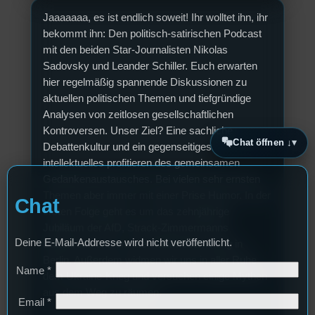
Jaaaaaaa, es ist endlich soweit! Ihr wolltet ihn, ihr
bekommt ihn: Den politisch-satirischen Podcast
mit den beiden Star-Journalisten Nikolas
Sadovsky und Leander Schiller. Euch erwarten
hier regelmäßig spannende Diskussionen zu
aktuellen politischen Themen und tiefgründige
Analysen von zeitlosen gesellschaftlichen
Kontroversen. Unser Ziel? Eine sachliche
Chat öffnen ↓
Debattenkultur und ein gegenseitiges
intellektuelles profitieren des gemeinsamen
Gedankenaustausches. Bei vielen sehr ernsten
Themen aber immer mit einer Prise Humor. In der
Chat
ersten Folge geht es um das zehnjährige
Jubiläum der AfD, Strack-Zimmermanns
Deine E-Mail-Addresse wird nicht veröffentlicht.
Büttenrede und um die Wahlwiederholung in
Berlin. Außerdem widmen wir uns in aller Ruhe
Name
*
dem Ukraine-Krieg und versuchen einige Mythen
aus dem Weg zu räumen.
Email
*