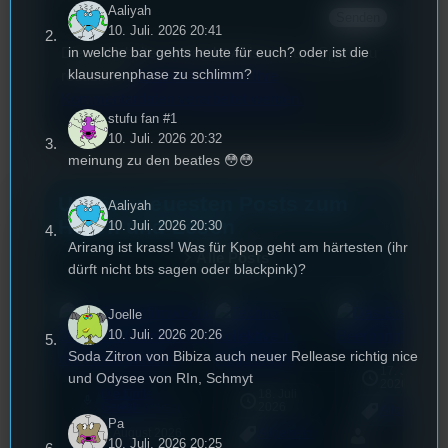
Aaliyah
10. Juli. 2026 20:41
in welche bar gehts heute für euch? oder ist die
Diese Website verwendet Akismet, um Spam zu
klausurenphase zu schlimm?
reduzieren.
Erfahren Sie, wie Ihre
Kommentardaten verarbeitet werden.
stufu fan #1
10. Juli. 2026 20:32
meinung zu den beatles 😳😳
Unsere neuesten Posts zum
Aaliyah
Hören und Lesen
10. Juli. 2026 20:30
Arirang ist krass! Was für Kpop geht am härtesten (ihr
Alle Posts
dürft nicht bts sagen oder blackpink)?
Joelle
10. Juli. 2026 20:26
Soda Zitron von Bibiza auch neuer Rellease richtig nice
17. Juli
und Odysee von RIn, Schmyt
2026
Die fünfte
18. Juli
mic
Gewalt
2026
[S1/E1]
Allgemein
Pa
3. August 2026
Allgemein
10. Juli. 2026 20:25