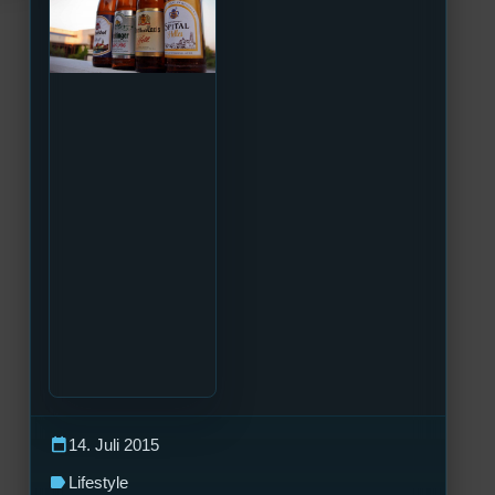
calendar_today
14. Juli 2015
label
Lifestyle