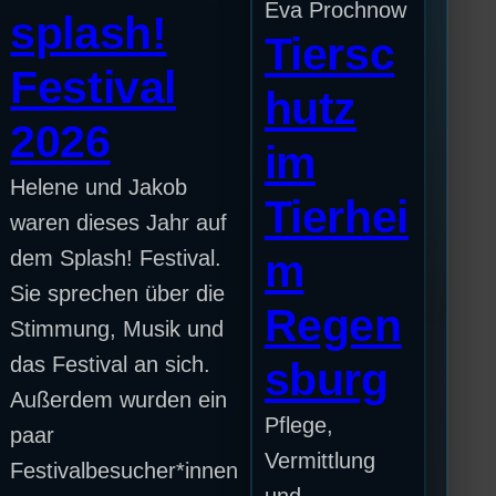
Eva Prochnow
splash!
Tiersc
Festival
hutz
2026
im
Helene und Jakob
Tierhei
waren dieses Jahr auf
dem Splash! Festival.
m
Sie sprechen über die
Regen
Stimmung, Musik und
das Festival an sich.
sburg
Außerdem wurden ein
Pflege,
paar
Vermittlung
Festivalbesucher*innen