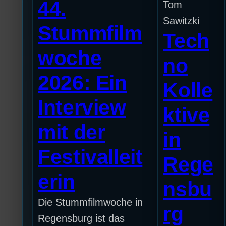
44.
Tom
Sawitzki
Stummfilm
Tech
woche
no
2026: Ein
Kolle
Interview
ktive
mit der
in
Festivalleit
Rege
erin
nsbu
Die Stummfilmwoche in
rg
Regensburg ist das