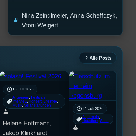
Nina Zeindlmeier, Anna Scheffczyk,
group
Vroni Weigert
Alle Posts
15. Juli 2026
Allgemein
, 
Festivals
, 
Interview
, 
Konzert
, 
Lifestyle
, 
Musik
, 
Veranstaltungen
14. Juli 2026
Allgemein
, 
Haustiere
, 
Stadt
Helene Hoffmann,
Jakob Klinkhardt