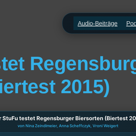
Audio-Beiträge
Pod
stet Regensbur
iertest 2015)
 StuFu testet Regensburger Biersorten (Biertest 2
von Nina Zeindlmeier, Anna Scheffczyk, Vroni Weigert