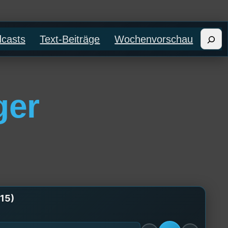
Such
casts
Text-Beiträge
Wochenvorschau
ger
015)