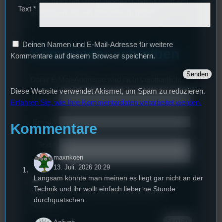
Chris, einer der Geschäftsführer, hat sich die Zeit
Text
*
genommen uns ein Interview zu geben.
Deinen Namen und E-Mail-Adresse für weitere
Kommentar schreiben
Kommentare auf diesem Browser speichern.
Deine E-Mail-Addresse wird nicht veröffentlicht.
Diese Website verwendet Akismet, um Spam zu reduzieren.
Name
*
Erfahren Sie, wie Ihre Kommentardaten verarbeitet werden.
Email
*
Kommentare
Text
*
maxnkoen
13. Juli. 2026 20:29
Langsam könnte man meinen es liegt gar nicht an der
Deinen Namen und E-Mail-Adresse für
Technik und ihr wollt einfach lieber ne Stunde
weitere Kommentare auf diesem Browser
durchquatschen
speichern.