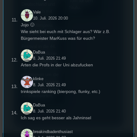
Tom für den
Deutschland und
Stufu.
wurde auch mit
Vale
dem deutschen
10. Juli. 2026 20:00
Jojo 🙂
Stummfilmpreis
Wie sieht bei euch mit Schlager aus? Wär z.B.
2022 gekürt. Diesen
Bürgermeister MarKuss was für euch?
Sommer geht das
Festival in die 44.
DaBua
Runde und Nicole,
8. Juli. 2026 21:49
die Festivalleitung,
Arten die Profs in der Uni abzufucken
hat sich für uns Zeit
genommen um die
klinke
wichtigsten Fragen
8. Juli. 2026 21:49
rund um das Event
trinkspiele ranking (bierpong, flunky, etc.)
zu beantworten.
DaBua
8. Juli. 2026 21:40
Ich sag es geht besser als Jahninsel
breakindbadenthusiast