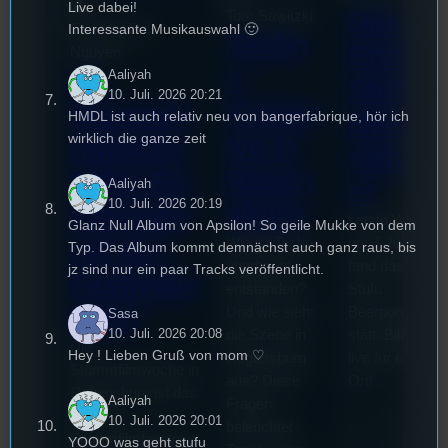
Live dabei!
Das
Tom Sawitzki
Sao-Mai Sol
Interessante Musikauswahl 🙂
Techn
Erste
Nguyen
o
44.
Aaliyah
Stufu
10. Juli. 2026 20:21
Kollekt
Stummfil
Beerpo
HMDL ist auch relativ neu von bangerfabrique, hör ich
wirklich die ganze zeit
ive in
mwoche
ngturni
Regen
2026: Ein
Aaliyah
er
10. Juli. 2026 20:19
sburg
Interview
Letzte Woche
Glanz Null Album von Apsilon! So geile Mukke von dem
mit der
Wie ist Techno
am 7.Juli 2026
Typ. Das Album kommt demnächst auch ganz raus, bis
überhaupt
fand das erste
jz sind nur ein paar Tracks veröffentlicht.
Festivalle
entstanden?
Stufu
iterin
Und wie sieht
Beerpongturnie
Sasa
10. Juli. 2026 20:08
die Szene in
statt. Bilal war
Die
Hey ! Lieben Gruß von mom ♡
Regensburg
live für euch vo
Stummfilmwoche in
aus? Diese
Ort!
Regensburg ist das
Aaliyah
Fragen
älteste
10. Juli. 2026 20:01
beleuchtet
Stummfilmfestivals
YOOO was geht stufu