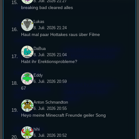
8. Juli. 2026 21:27
Kontakt
breaking bad cleared alles
Lukas
FAQ
8. Juli. 2026 21:24
Haut mal paar Hottakes raus über Filme
Satzung
DaBua
Unterstützt vom Lehrstuhl
8. Juli. 2026 21:04
Impressum
für Medienwissenschaft
Habt ihr Erektionsprobleme?
Datenschutz
Eddy
6. Juli. 2026 20:59
Powered by Airtime.pro –
67
Cookie-Richtlinie
Start your own radio
(EU)
station!
Anton Schmandton
6. Juli. 2026 20:55
Empfang
Heyo meine Minecraft Freunde geiler Song
EPK & Presse
hihi
6. Juli. 2026 20:52