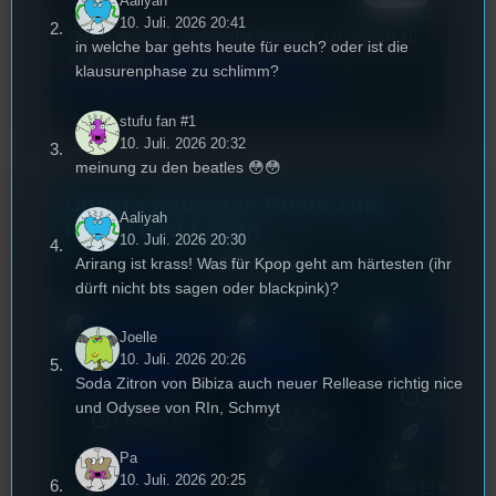
Aaliyah
10. Juli. 2026 20:41
Diese Website verwendet Akismet, um Spam zu
in welche bar gehts heute für euch? oder ist die
reduzieren.
Erfahren Sie, wie Ihre
klausurenphase zu schlimm?
Kommentardaten verarbeitet werden.
stufu fan #1
10. Juli. 2026 20:32
meinung zu den beatles 😳😳
Unsere neuesten Posts zum
Aaliyah
Hören und Lesen
10. Juli. 2026 20:30
Arirang ist krass! Was für Kpop geht am härtesten (ihr
Alle Posts
dürft nicht bts sagen oder blackpink)?
Joelle
10. Juli. 2026 20:26
Soda Zitron von Bibiza auch neuer Rellease richtig nice
17. Juli
2026
und Odysee von RIn, Schmyt
18. Juli
3. August 2026
2026
Allgemein
Festivals
, 
Pa
Allgemein
Interview
, 
Kultur
, 
Veranstaltungen
10. Juli. 2026 20:25
Bilal El Kasmi