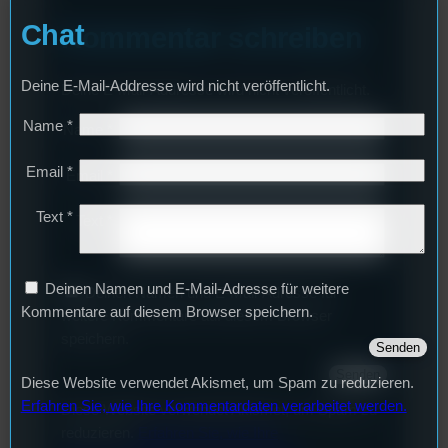
Chat
Kommentar schreiben
Deine E-Mail-Addresse wird nicht veröffentlicht.
Deine E-Mail-Addresse wird nicht veröffentlicht.
Name
*
Name
*
Email
*
Email
*
Text
*
Text
*
Deinen Namen und E-Mail-Adresse für weitere
Deinen Namen und E-Mail-Adresse für
Kommentare auf diesem Browser speichern.
weitere Kommentare auf diesem Browser
speichern.
Diese Website verwendet Akismet, um Spam zu reduzieren.
Erfahren Sie, wie Ihre Kommentardaten verarbeitet werden.
Diese Website verwendet Akismet, um Spam zu
reduzieren.
Erfahren Sie, wie Ihre