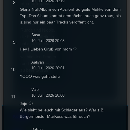
10. Juli. 2026 20:19
Stummfilmpreis
Glanz Null Album von Apsilon! So geile Mukke von dem
2022 gekürt. Diesen
Typ. Das Album kommt demnächst auch ganz raus, bis
Sommer geht das
jz sind nur ein paar Tracks veröffentlicht.
Festival in die 44.
Runde und Nicole,
Sasa
die Festivalleitung,
10. Juli. 2026 20:08
hat sich für uns Zeit
Hey ! Lieben Gruß von mom ♡
genommen um die
wichtigsten Fragen
Aaliyah
rund um das Event
10. Juli. 2026 20:01
zu beantworten.
YOOO was geht stufu
Vale
10. Juli. 2026 20:00
Jojo 🙂
Wie sieht bei euch mit Schlager aus? Wär z.B.
Bürgermeister MarKuss was für euch?
Kontakt
DaBua