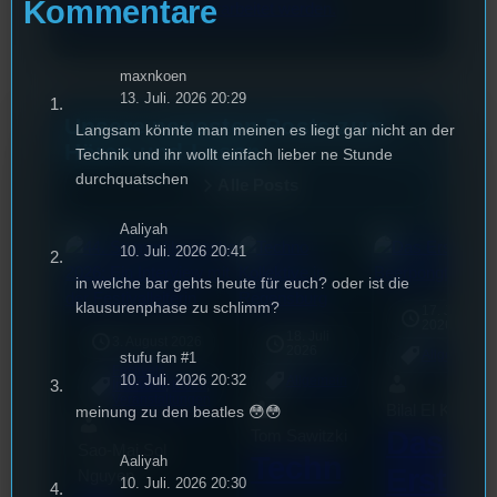
Kommentare
Kommentardaten verarbeitet werden.
maxnkoen
13. Juli. 2026 20:29
Unsere neuesten Posts zum
Langsam könnte man meinen es liegt gar nicht an der
Hören und Lesen
Technik und ihr wollt einfach lieber ne Stunde
durchquatschen
Alle Posts
Aaliyah
10. Juli. 2026 20:41
in welche bar gehts heute für euch? oder ist die
klausurenphase zu schlimm?
17. Juli
2026
18. Juli
3. August 2026
2026
Allgemein
stufu fan #1
Festivals
, 
10. Juli. 2026 20:32
Allgemein
Interview
, 
Kultur
, 
Veranstaltungen
Bilal El Kasmi
meinung zu den beatles 😳😳
Das
Tom Sawitzki
Sao-Mai Sol
Techn
Aaliyah
Erste
Nguyen
10. Juli. 2026 20:30