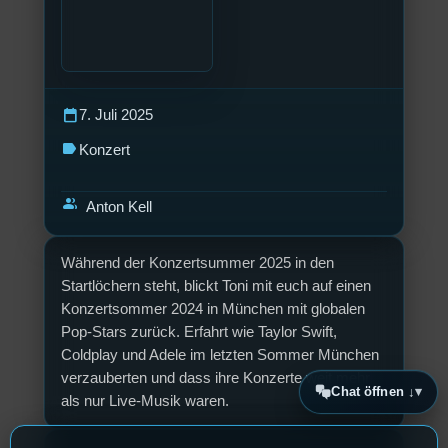
calendar_today
7. Juli 2025
label
Konzert
group
Anton Kell
Während der Konzertsummer 2025 in den
Startlöchern steht, blickt Toni mit euch auf einen
Konzertsommer 2024 in München mit globalen
Pop-Stars zurück. Erfahrt wie Taylor Swift,
Coldplay und Adele im letzten Sommer München
verzauberten und dass ihre Konzerte weit mehr,
Chat öffnen ↓
als nur Live-Musik waren.