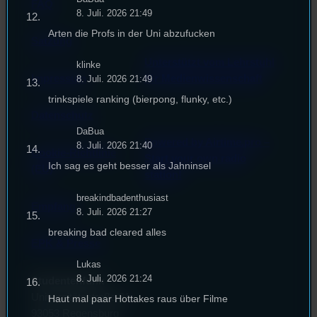
FAQ
8. Juli. 2026 21:49
Arten die Profs in der Uni abzufucken
Satzung
Unterstützt vom Lehrstuhl
klinke
Impressum
für Medienwissenschaft
8. Juli. 2026 21:49
trinkspiele ranking (bierpong, flunky, etc.)
Datenschutz
DaBua
Powered by Airtime.pro –
8. Juli. 2026 21:40
Cookie-Richtlinie
Start your own radio
Ich sag es geht besser als Jahninsel
(EU)
station!
breakindbadenthusiast
Empfang
8. Juli. 2026 21:27
breaking bad cleared alles
EPK & Presse
Lukas
8. Juli. 2026 21:24
Studentenfunk
Universitätsstraße 31
Haut mal paar Hottakes raus über Filme
93053 Regensburg