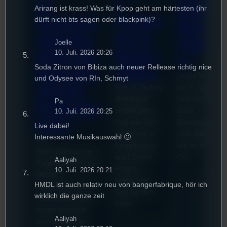
o
44.
Stufu
Arirang ist krass! Was für Kpop geht am härtesten (ihr
Kollekt
Stummfil
dürft nicht bts sagen oder blackpink)?
Beerpo
ive in
mwoche
ngturni
Joelle
Regen
2026: Ein
10. Juli. 2026 20:26
er
Soda Zitron von Bibiza auch neuer Rellease richtig nice
sburg
Interview
Letzte Woche
und Odysee von RIn, Schmyt
mit der
Wie ist Techno
am 7.Juli 2026
überhaupt
fand das erste
Pa
Festivalle
entstanden?
Stufu
10. Juli. 2026 20:25
iterin
Und wie sieht
Beerpongturnie
Live dabei!
die Szene in
statt. Bilal war
Interessante Musikauswahl 🙂
Die
Regensburg
live für euch vo
Stummfilmwoche in
aus? Diese
Ort!
Aaliyah
Regensburg ist das
Fragen
10. Juli. 2026 20:21
älteste
beleuchtet
HMDL ist auch relativ neu von bangerfabrique, hör ich
Stummfilmfestivals
Tom für den
wirklich die ganze zeit
Deutschland und
Stufu.
wurde auch mit
Aaliyah
dem deutschen