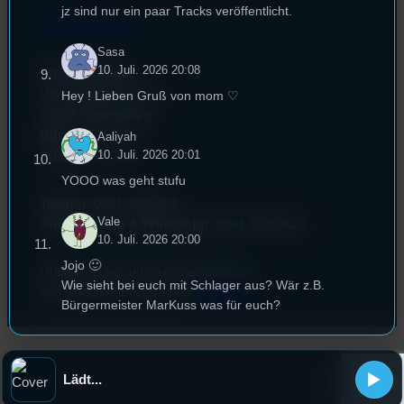
jz sind nur ein paar Tracks veröffentlicht.
EPK & Presse
Sasa
10. Juli. 2026 20:08
Studentenfunk
Universitätsstraße 31
Hey ! Lieben Gruß von mom ♡
93053 Regensburg
Büro:
PT 4.0.73
Aaliyah
10. Juli. 2026 20:01
Studio:
SH 1.39
YOOO was geht stufu
Telefon:
0941 9435784
Vale
Studio Call-In & WhatsApp:
0941 56959421
10. Juli. 2026 20:00
Jojo 🙂
Überblick über unsere Mailadressen
Wie sieht bei euch mit Schlager aus? Wär z.B.
und Kontaktformular unter
Kontakt
!
Bürgermeister MarKuss was für euch?
DaBua
8. Juli. 2026 21:49
Lädt...
Arten die Profs in der Uni abzufucken