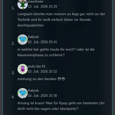
maxnkoen
Regensburg ist das
Fragen
13. Juli. 2026 20:29
älteste
beleuchtet
Stummfilmfestivals
Langsam könnte man meinen es liegt gar nicht an der
Tom für den
Deutschland und
Technik und ihr wollt einfach lieber ne Stunde
Stufu.
durchquatschen
wurde auch mit
dem deutschen
Aaliyah
Stummfilmpreis
10. Juli. 2026 20:41
2022 gekürt. Diesen
Sommer geht das
in welche bar gehts heute für euch? oder ist die
Festival in die 44.
klausurenphase zu schlimm?
Runde und Nicole,
die Festivalleitung,
stufu fan #1
10. Juli. 2026 20:32
hat sich für uns Zeit
genommen um die
meinung zu den beatles 😳😳
wichtigsten Fragen
rund um das Event
Aaliyah
10. Juli. 2026 20:30
zu beantworten.
Arirang ist krass! Was für Kpop geht am härtesten (ihr
dürft nicht bts sagen oder blackpink)?