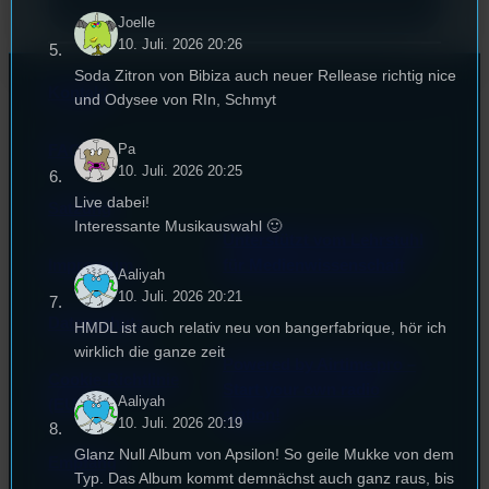
Joelle
10. Juli. 2026 20:26
Soda Zitron von Bibiza auch neuer Rellease richtig nice
Kontakt
und Odysee von RIn, Schmyt
Pa
FAQ
10. Juli. 2026 20:25
Live dabei!
Satzung
Interessante Musikauswahl 🙂
Unterstützt vom Lehrstuhl
Impressum
für Medienwissenschaft
Aaliyah
10. Juli. 2026 20:21
Datenschutz
HMDL ist auch relativ neu von bangerfabrique, hör ich
wirklich die ganze zeit
Powered by Airtime.pro –
Cookie-Richtlinie
Start your own radio
Aaliyah
(EU)
station!
10. Juli. 2026 20:19
Glanz Null Album von Apsilon! So geile Mukke von dem
Empfang
Typ. Das Album kommt demnächst auch ganz raus, bis