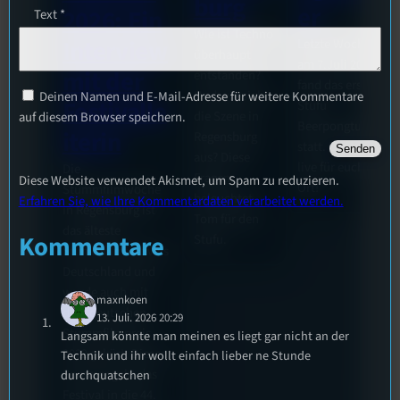
burg
er
2026: Ein
Text
*
Wie ist Techno
Interview
Letzte Woche
überhaupt
am 7.Juli 2026
mit der
entstanden?
fand das erste
Und wie sieht
Deinen Namen und E-Mail-Adresse für weitere Kommentare
Festivalle
Stufu
die Szene in
auf diesem Browser speichern.
Beerpongturnier
iterin
Regensburg
statt. Bilal war
aus? Diese
live für euch vor
Die
Fragen
Diese Website verwendet Akismet, um Spam zu reduzieren.
Ort!
Stummfilmwoche
beleuchtet
Erfahren Sie, wie Ihre Kommentardaten verarbeitet werden.
in Regensburg ist
Tom für den
das älteste
Kommentare
Stufu.
Stummfilmfestivals
Deutschland und
wurde auch mit
maxnkoen
dem deutschen
13. Juli. 2026 20:29
Stummfilmpreis
Langsam könnte man meinen es liegt gar nicht an der
2022 gekürt. Diesen
Technik und ihr wollt einfach lieber ne Stunde
Sommer geht das
durchquatschen
Festival in die 44.