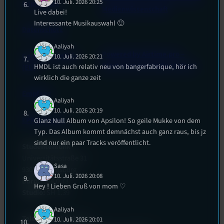
10. Juli. 2026 20:25
Impressum
Medienwissenschaft
Live dabei!
Interessante Musikauswahl 🙂
Datenschutz
Aaliyah
Powered by Airtime.pro –
Cookie-Richtlinie
10. Juli. 2026 20:21
Start your own radio station!
HMDL ist auch relativ neu von bangerfabrique, hör ich
(EU)
wirklich die ganze zeit
Empfang
Aaliyah
10. Juli. 2026 20:19
EPK & Presse
Glanz Null Album von Apsilon! So geile Mukke von dem
Typ. Das Album kommt demnächst auch ganz raus, bis jz
sind nur ein paar Tracks veröffentlicht.
Studentenfunk
Universitätsstraße 31
Sasa
93053 Regensburg
10. Juli. 2026 20:08
Büro:
PT 4.0.73
Hey ! Lieben Gruß von mom ♡
Studio:
SH 1.39
Aaliyah
Telefon:
0941 9435784
10. Juli. 2026 20:01