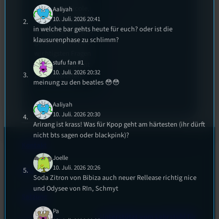
Runde und Nicole,
Aaliyah
10. Juli. 2026 20:41
die Festivalleitung,
in welche bar gehts heute für euch? oder ist die
hat sich für uns Zeit
klausurenphase zu schlimm?
genommen um die
wichtigsten Fragen
stufu fan #1
rund um das Event
10. Juli. 2026 20:32
zu beantworten.
meinung zu den beatles 😳😳
Aaliyah
10. Juli. 2026 20:30
Arirang ist krass! Was für Kpop geht am härtesten (ihr dürft
nicht bts sagen oder blackpink)?
Kontakt
Joelle
10. Juli. 2026 20:26
FAQ
Soda Zitron von Bibiza auch neuer Rellease richtig nice
und Odysee von RIn, Schmyt
Satzung
Pa
Unterstützt vom Lehrstuhl für