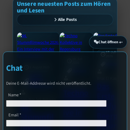
Unsere neuesten Posts zum Hören
und Lesen
Alle Posts
Chat öffnen ↓
17. Juli
2026
18. Juli
2026
Allgemein
Chat
3. August 2026
Allgemein
Festivals
, 
Bilal El Kasmi
Interview
, 
Kultur
, 
Deine E-Mail-Addresse wird nicht veröffentlicht.
Das
Tom Sawitzki
Veranstaltungen
Techno
Erste
Name
*
Sao-Mai Sol Nguyen
Kollekt
Stufu
44.
ive in
Beerpo
Stummfil
Email
*
Regens
ngturni
mwoche