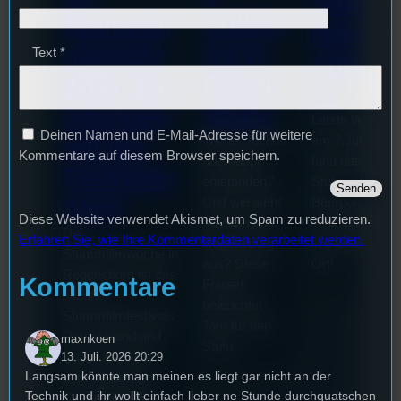
Stufu
Kollekt
Stummfil
Beerpo
ive in
mwoche
Text
*
ngturni
Regen
2026: Ein
er
sburg
Interview
Letzte Woche
Deinen Namen und E-Mail-Adresse für weitere
mit der
Wie ist Techno
am 7.Juli 2026
Kommentare auf diesem Browser speichern.
überhaupt
fand das erste
Festivalle
entstanden?
Stufu
iterin
Und wie sieht
Beerpongturnie
Diese Website verwendet Akismet, um Spam zu reduzieren.
die Szene in
statt. Bilal war
Die
Erfahren Sie, wie Ihre Kommentardaten verarbeitet werden.
Regensburg
live für euch vo
Stummfilmwoche in
aus? Diese
Ort!
Regensburg ist das
Kommentare
Fragen
älteste
beleuchtet
Stummfilmfestivals
Tom für den
Deutschland und
maxnkoen
Stufu.
wurde auch mit
13. Juli. 2026 20:29
Langsam könnte man meinen es liegt gar nicht an der
dem deutschen
Technik und ihr wollt einfach lieber ne Stunde durchquatschen
Stummfilmpreis