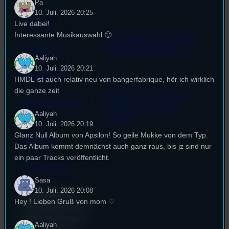
Pa
10. Juli. 2026 20:25
Satzung
Live dabei!
Interessante Musikauswahl 🙂
Unterstützt vom Lehrstuhl
Impressum
für Medienwissenschaft
Aaliyah
10. Juli. 2026 20:21
Datenschutz
HMDL ist auch relativ neu von bangerfabrique, hör ich wirklich
die ganze zeit
Powered by Airtime.pro –
Cookie-Richtlinie
Start your own radio
Aaliyah
(EU)
station!
10. Juli. 2026 20:19
Glanz Null Album von Apsilon! So geile Mukke von dem Typ.
Empfang
Das Album kommt demnächst auch ganz raus, bis jz sind nur
ein paar Tracks veröffentlicht.
EPK & Presse
Sasa
10. Juli. 2026 20:08
Studentenfunk
Hey ! Lieben Gruß von mom ♡
Universitätsstraße 31
93053 Regensburg
Aaliyah