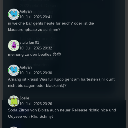
2022 gekürt. Diesen
Aaliyah
Sommer geht das
10. Juli. 2026 20:41
Festival in die 44.
in welche bar gehts heute für euch? oder ist die
Runde und Nicole,
klausurenphase zu schlimm?
die Festivalleitung,
hat sich für uns Zeit
stufu fan #1
genommen um die
10. Juli. 2026 20:32
wichtigsten Fragen
meinung zu den beatles 😳😳
rund um das Event
zu beantworten.
Aaliyah
10. Juli. 2026 20:30
Arirang ist krass! Was für Kpop geht am härtesten (ihr dürft
nicht bts sagen oder blackpink)?
Joelle
10. Juli. 2026 20:26
Soda Zitron von Bibiza auch neuer Rellease richtig nice und
Kontakt
Odysee von RIn, Schmyt
FAQ