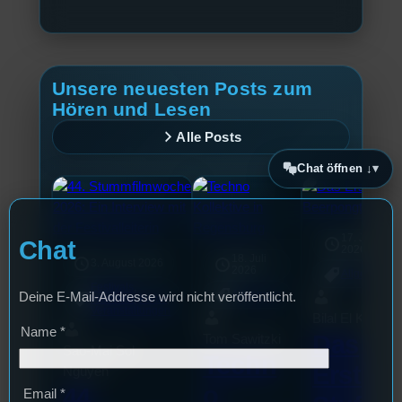
Unsere neuesten Posts zum
Hören und Lesen
Alle Posts
Chat öffnen ↓
17. Juli
Chat
2026
18. Juli
3. August 2026
2026
Allgemein
Festivals
, 
Allgemein
Deine E-Mail-Addresse wird nicht veröffentlicht.
Interview
, 
Kultur
, 
Veranstaltungen
Bilal El Kasmi
Name
*
Das
Tom Sawitzki
Sao-Mai Sol
Techn
Erste
Nguyen
o
44.
Email
*