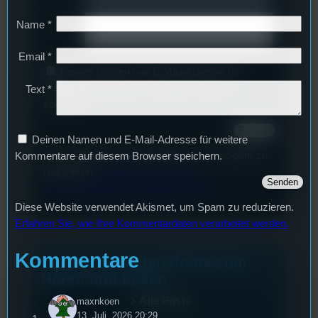
Text
*
Name
*
Email
*
Deinen Namen und E-Mail-Adresse für
weitere Kommentare auf diesem Browser
Text
*
speichern.
Deinen Namen und E-Mail-Adresse für weitere
Diese Website verwendet Akismet, um Spam zu
Kommentare auf diesem Browser speichern.
reduzieren.
Erfahren Sie, wie Ihre
Kommentardaten verarbeitet werden.
Diese Website verwendet Akismet, um Spam zu reduzieren.
Erfahren Sie, wie Ihre Kommentardaten verarbeitet werden.
Kommentare
Unsere neuesten Posts zum
Hören und Lesen
Alle Posts
maxnkoen
13. Juli. 2026 20:29