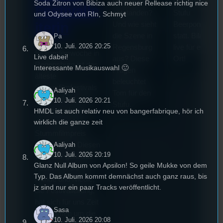
überhaupt
fand das erste
Soda Zitron von Bibiza auch neuer Rellease richtig nice
Festivalle
entstanden?
Stufu
und Odysee von RIn, Schmyt
iterin
Und wie sieht
Beerpongturnie
die Szene in
statt. Bilal war
Pa
Die
10. Juli. 2026 20:25
Regensburg
live für euch vo
Stummfilmwoche in
Live dabei!
aus? Diese
Ort!
Regensburg ist das
Interessante Musikauswahl 🙂
Fragen
älteste
beleuchtet
Stummfilmfestivals
Aaliyah
Tom für den
Deutschland und
10. Juli. 2026 20:21
Stufu.
wurde auch mit
HMDL ist auch relativ neu von bangerfabrique, hör ich
wirklich die ganze zeit
dem deutschen
Stummfilmpreis
Aaliyah
2022 gekürt. Diesen
10. Juli. 2026 20:19
Sommer geht das
Glanz Null Album von Apsilon! So geile Mukke von dem
Festival in die 44.
Typ. Das Album kommt demnächst auch ganz raus, bis
Runde und Nicole,
jz sind nur ein paar Tracks veröffentlicht.
die Festivalleitung,
hat sich für uns Zeit
Sasa
genommen um die
10. Juli. 2026 20:08