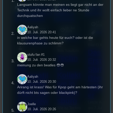
Langsam könnte man meinen es liegt gar nicht an der
Technik und ihr wollt einfach lieber ne Stunde
durchquatschen
17. Juli
2026
Aaliyah
18. Juli
3. August 2026
2026
10. Juli. 2026 20:41
Allgemein
Festivals
, 
in welche bar gehts heute für euch? oder ist die
Allgemein
Interview
, 
Kultur
, 
Veranstaltungen
klausurenphase zu schlimm?
Bilal El Kasmi
Das
Tom Sawitzki
Sao-Mai Sol
stufu fan #1
Techn
Erste
10. Juli. 2026 20:32
Nguyen
o
meinung zu den beatles 😳😳
44.
Stufu
Kollekt
Stummfil
Beerpo
Aaliyah
10. Juli. 2026 20:30
ive in
mwoche
ngturni
Arirang ist krass! Was für Kpop geht am härtesten (ihr
Regen
2026: Ein
dürft nicht bts sagen oder blackpink)?
er
sburg
Interview
Letzte Woche
Joelle
mit der
Wie ist Techno
am 7.Juli 2026
10. Juli. 2026 20:26