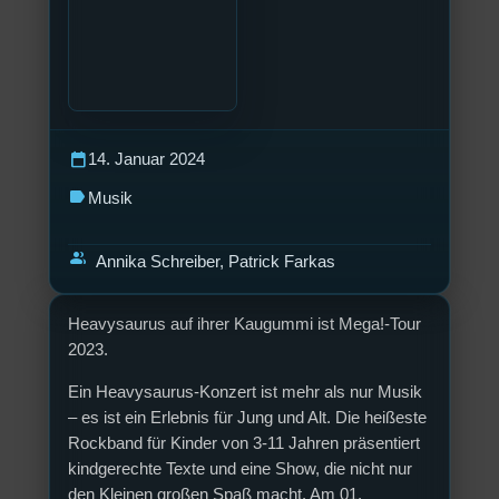
calendar_today
14. Januar 2024
label
Musik
group
Annika Schreiber, Patrick Farkas
Heavysaurus auf ihrer Kaugummi ist Mega!-Tour
2023.
Ein Heavysaurus-Konzert ist mehr als nur Musik
– es ist ein Erlebnis für Jung und Alt. Die heißeste
Rockband für Kinder von 3-11 Jahren präsentiert
kindgerechte Texte und eine Show, die nicht nur
den Kleinen großen Spaß macht. Am 01.