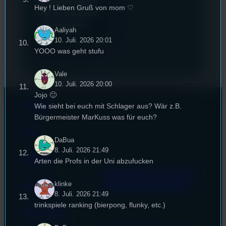
wichtigsten Fragen
Hey ! Lieben Gruß von mom ♡
rund um das Event
zu beantworten.
Aaliyah
10. Juli. 2026 20:01
YOOO was geht stufu
Vale
10. Juli. 2026 20:00
Jojo 🙂
Kontakt
Wie sieht bei euch mit Schlager aus? Wär z.B.
Bürgermeister MarKuss was für euch?
FAQ
DaBua
8. Juli. 2026 21:49
Satzung
Arten die Profs in der Uni abzufucken
Unterstützt vom Lehrstuhl
klinke
Impressum
für Medienwissenschaft
8. Juli. 2026 21:49
trinkspiele ranking (bierpong, flunky, etc.)
Datenschutz