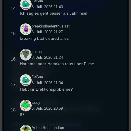
DaBua
Powered by Airtime.pro –
8. Juli. 2026 21:40
Cookie-Richtlinie
Start your own radio
Ich sag es geht besser als Jahninsel
(EU)
station!
breakindbadenthusiast
Empfang
8. Juli. 2026 21:27
breaking bad cleared alles
EPK & Presse
Lukas
8. Juli. 2026 21:24
Studentenfunk
Haut mal paar Hottakes raus über Filme
Universitätsstraße 31
93053 Regensburg
DaBua
Büro:
PT 4.0.73
8. Juli. 2026 21:04
Studio:
SH 1.39
Habt ihr Erektionsprobleme?
Telefon:
0941 9435784
Eddy
6. Juli. 2026 20:59
Studio Call-In & WhatsApp:
0941 56959421
67
Überblick über unsere Mailadressen
Anton Schmandton