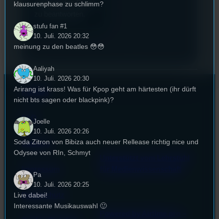
rund um das Event
klausurenphase zu schlimm?
zu beantworten.
stufu fan #1
10. Juli. 2026 20:32
meinung zu den beatles 😳😳
Aaliyah
10. Juli. 2026 20:30
Arirang ist krass! Was für Kpop geht am härtesten (ihr dürft
Kontakt
nicht bts sagen oder blackpink)?
FAQ
Joelle
10. Juli. 2026 20:26
Soda Zitron von Bibiza auch neuer Rellease richtig nice und
Satzung
Odysee von RIn, Schmyt
Unterstützt vom Lehrstuhl
Impressum
für Medienwissenschaft
Pa
10. Juli. 2026 20:25
Datenschutz
Live dabei!
Interessante Musikauswahl 🙂
Powered by Airtime.pro –