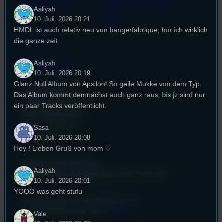
Cookie-Richtlinie
Start your own radio
Aaliyah
(EU)
station!
10. Juli. 2026 20:21
HMDL ist auch relativ neu von bangerfabrique, hör ich wirklich
Empfang
die ganze zeit
Aaliyah
EPK & Presse
10. Juli. 2026 20:19
Glanz Null Album von Apsilon! So geile Mukke von dem Typ.
Studentenfunk
Das Album kommt demnächst auch ganz raus, bis jz sind nur
Universitätsstraße 31
ein paar Tracks veröffentlicht.
93053 Regensburg
Büro:
PT 4.0.73
Sasa
Studio:
SH 1.39
10. Juli. 2026 20:08
Hey ! Lieben Gruß von mom ♡
Telefon:
0941 9435784
Aaliyah
Studio Call-In & WhatsApp:
0941 56959421
10. Juli. 2026 20:01
YOOO was geht stufu
Überblick über unsere Mailadressen
und Kontaktformular unter
Kontakt
!
Vale