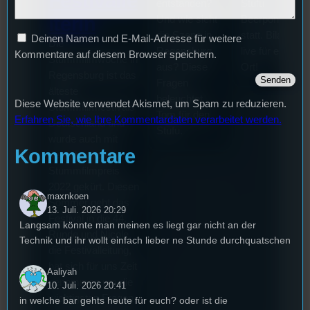
Festivalle
entstanden?
Stufu
iterin
Und wie sieht
Beerpongturnie
die Szene in
statt. Bilal war
Deinen Namen und E-Mail-Adresse für weitere
Die
Regensburg
live für euch vo
Kommentare auf diesem Browser speichern.
Stummfilmwoche in
aus? Diese
Ort!
Regensburg ist das
Fragen
älteste
beleuchtet
Diese Website verwendet Akismet, um Spam zu reduzieren.
Stummfilmfestivals
Tom für den
Erfahren Sie, wie Ihre Kommentardaten verarbeitet werden.
Deutschland und
Stufu.
wurde auch mit
Kommentare
dem deutschen
Stummfilmpreis
2022 gekürt. Diesen
maxnkoen
Sommer geht das
13. Juli. 2026 20:29
Festival in die 44.
Langsam könnte man meinen es liegt gar nicht an der
Runde und Nicole,
Technik und ihr wollt einfach lieber ne Stunde durchquatschen
die Festivalleitung,
hat sich für uns Zeit
Aaliyah
genommen um die
10. Juli. 2026 20:41
wichtigsten Fragen
in welche bar gehts heute für euch? oder ist die