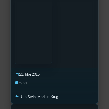
calendar_today
21. Mai 2015
label
Stadt
group
Uta Stein, Markus Krug