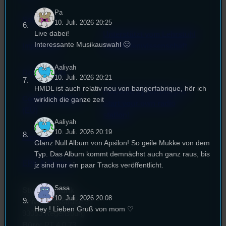
Pa
Satzung
10. Juli. 2026 20:25
Live dabei!
Unterstützt vom Lehrstuhl
Interessante Musikauswahl 🙂
Impressum
für Medienwissenschaft
Aaliyah
Datenschutz
10. Juli. 2026 20:21
HMDL ist auch relativ neu von bangerfabrique, hör ich
Powered by Airtime.pro –
Cookie-Richtlinie
wirklich die ganze zeit
Start your own radio
(EU)
station!
Aaliyah
10. Juli. 2026 20:19
Empfang
Glanz Null Album von Apsilon! So geile Mukke von dem
Typ. Das Album kommt demnächst auch ganz raus, bis
EPK & Presse
jz sind nur ein paar Tracks veröffentlicht.
Sasa
Studentenfunk
10. Juli. 2026 20:08
Universitätsstraße 31
Hey ! Lieben Gruß von mom ♡
93053 Regensburg
Büro:
PT 4.0.73