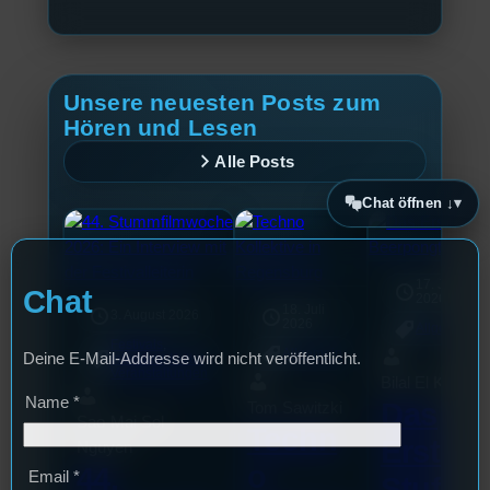
Unsere neuesten Posts zum
Hören und Lesen
Alle Posts
Chat öffnen ↓
17. Juli
Chat
2026
18. Juli
3. August 2026
2026
Allgemein
Festivals
, 
Allgemein
Deine E-Mail-Addresse wird nicht veröffentlicht.
Interview
, 
Kultur
, 
Veranstaltungen
Bilal El Kasmi
Name
*
Das
Tom Sawitzki
Sao-Mai Sol
Techn
Erste
Nguyen
o
44.
Email
*
Stufu