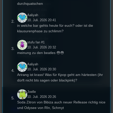
durchquatschen
2022 gekürt. Diesen
Sommer geht das
Aaliyah
Festival in die 44.
10. Juli. 2026 20:41
Runde und Nicole,
in welche bar gehts heute für euch? oder ist die
die Festivalleitung,
klausurenphase zu schlimm?
hat sich für uns Zeit
genommen um die
stufu fan #1
wichtigsten Fragen
10. Juli. 2026 20:32
rund um das Event
meinung zu den beatles 😳😳
zu beantworten.
Aaliyah
10. Juli. 2026 20:30
Arirang ist krass! Was für Kpop geht am härtesten (ihr
dürft nicht bts sagen oder blackpink)?
Joelle
Kontakt
10. Juli. 2026 20:26
Soda Zitron von Bibiza auch neuer Rellease richtig nice
und Odysee von RIn, Schmyt
FAQ