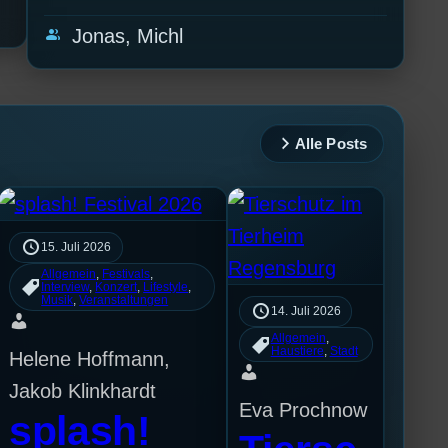
group
Jonas, Michl
Alle Posts
15. Juli 2026
Allgemein
, 
Festivals
, 
Interview
, 
Konzert
, 
Lifestyle
, 
Musik
, 
Veranstaltungen
14. Juli 2026
Allgemein
, 
Haustiere
, 
Stadt
Helene Hoffmann,
Jakob Klinkhardt
Eva Prochnow
splash!