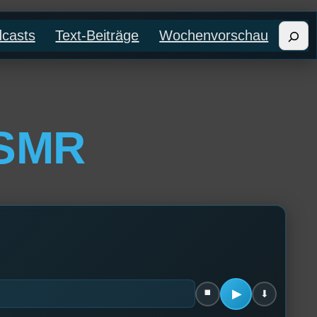
Such
casts
Text-Beiträge
Wochenvorschau
ASMR