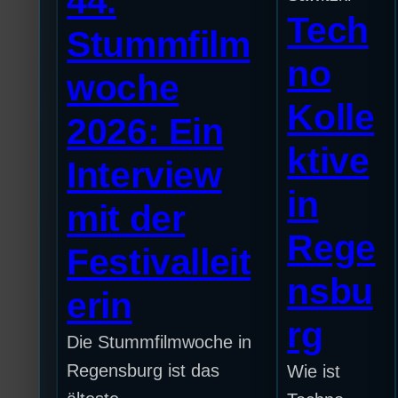
44.
Tech
Stummfilm
no
woche
Kolle
2026: Ein
ktive
Interview
in
mit der
Rege
Festivalleit
nsbu
erin
rg
Die Stummfilmwoche in
Regensburg ist das
Wie ist