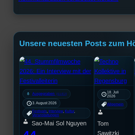
Unsere neuesten Posts zum H
18. Juli
mic
Ausgegraben
[S1/E2]
2026
3. August 2026
Allgemein
Festivals
, 
Interview
, 
Kultur
, 
Veranstaltungen
Sao-Mai Sol Nguyen
Tom
Sawitzki