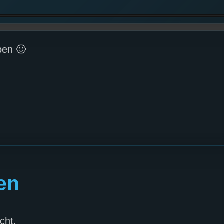
ben 🙂
en
cht.