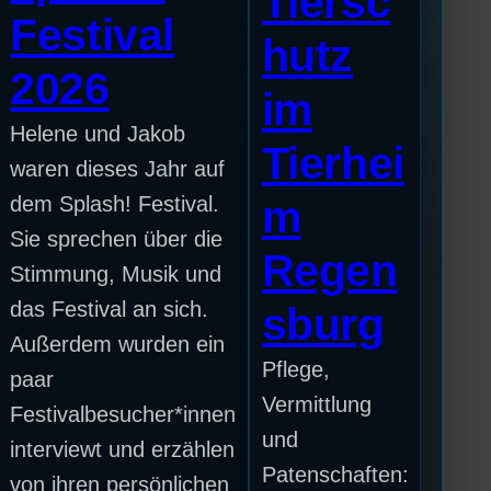
Tiersc
Festival
hutz
2026
im
Helene und Jakob
Tierhei
waren dieses Jahr auf
dem Splash! Festival.
m
Sie sprechen über die
Regen
Stimmung, Musik und
das Festival an sich.
sburg
Außerdem wurden ein
Pflege,
paar
Vermittlung
Festivalbesucher*innen
und
interviewt und erzählen
Patenschaften:
von ihren persönlichen