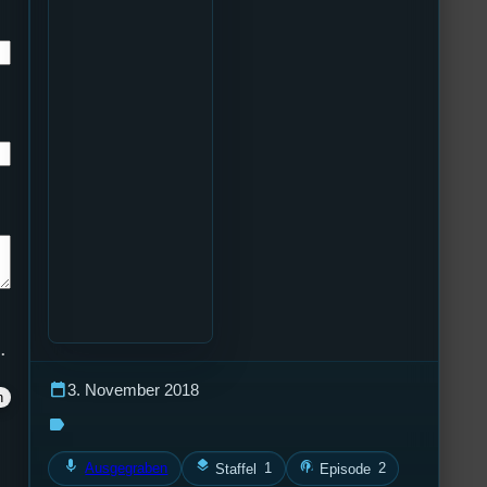
.
calendar_today
3. November 2018
label
mic
layers
podcasts
Ausgegraben
1
2
Staffel
Episode