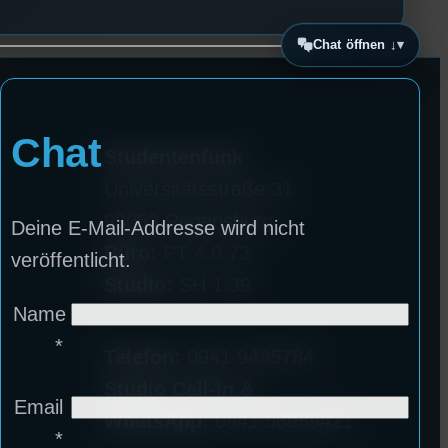
Chat öffnen ↓
Chat
Studentenfunk
Universitätsstraße 31
93053 Regensburg
Deine E-Mail-Addresse wird nicht
Büro:
PT 4.0.73
veröffentlicht.
Studio:
SH 1.39
Name
*
Telefon:
0941 9435784
Studio Call-In &
Email
WhatsApp:
0941 56959421
*