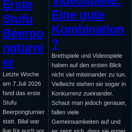
Videospiele:
Erste
Eine gute
Stufu
Kombination
Beerpo
?
ngturni
Brettspiele und Videospiele
er
haben auf den ersten Blick
Letzte Woche
nicht viel miteinander zu tun.
am 7.Juli 2026
Vielleicht stehen sie sogar in
fand das erste
Konkurrenz zueinander.
Stufu
Schaut man jedoch genauer,
Beerpongturnier
fallen viele
statt. Bilal war
Gemeinsamkeiten auf und
live für euch vor
es zeigt sich, dass sie enger