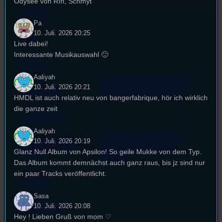
Odysee von RIn, Schmyt
Kontakt
Pa
10. Juli. 2026 20:25
FAQ
Live dabei!
Interessante Musikauswahl 🙂
Satzung
Aaliyah
Unterstützt vom Lehrstuhl
10. Juli. 2026 20:21
Impressum
für Medienwissenschaft
HMDL ist auch relativ neu von bangerfabrique, hör ich wirklich
die ganze zeit
Datenschutz
Aaliyah
Powered by Airtime.pro –
10. Juli. 2026 20:19
Cookie-Richtlinie
Start your own radio
Glanz Null Album von Apsilon! So geile Mukke von dem Typ.
(EU)
station!
Das Album kommt demnächst auch ganz raus, bis jz sind nur
ein paar Tracks veröffentlicht.
Empfang
Sasa
10. Juli. 2026 20:08
EPK & Presse
Hey ! Lieben Gruß von mom ♡