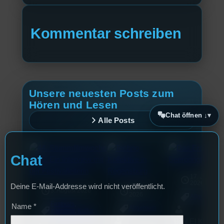
Kommentar schreiben
Unsere neuesten Posts zum
Hören und Lesen
Chat öffnen ↓
Alle Posts
Chat
17. Juli
2026
Deine E-Mail-Addresse wird nicht veröffentlicht.
18. Juli
3. August 2026
2026
Allgemein
Festivals
, 
Name
*
Allgemein
Interview
, 
Kultur
, 
Veranstaltungen
Bilal El Kasmi