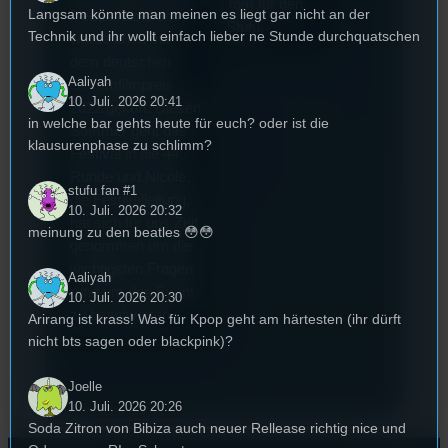
Tom für den
Langsam könnte man meinen es liegt gar nicht an der
Deutschland und
Stufu.
Technik und ihr wollt einfach lieber ne Stunde durchquatschen
wurde auch mit
dem deutschen
Aaliyah
Stummfilmpreis
10. Juli. 2026 20:41
2022 gekürt. Diesen
in welche bar gehts heute für euch? oder ist die
Sommer geht das
klausurenphase zu schlimm?
Festival in die 44.
Runde und Nicole,
stufu fan #1
die Festivalleitung,
10. Juli. 2026 20:32
hat sich für uns Zeit
meinung zu den beatles 😳😳
genommen um die
wichtigsten Fragen
Aaliyah
rund um das Event
10. Juli. 2026 20:30
zu beantworten.
Arirang ist krass! Was für Kpop geht am härtesten (ihr dürft
nicht bts sagen oder blackpink)?
Joelle
10. Juli. 2026 20:26
Soda Zitron von Bibiza auch neuer Rellease richtig nice und