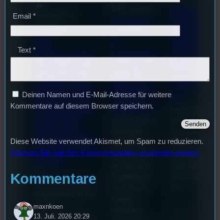
Das
Tom Sawitzki
Sao-Mai Sol
Email
*
Techn
Erste
Nguyen
o
44.
Stufu
Text
*
Kollekt
Stummfil
Beerpo
ive in
mwoche
ngturni
Regen
2026: Ein
er
Deinen Namen und E-Mail-Adresse für weitere
sburg
Interview
Kommentare auf diesem Browser speichern.
Letzte Woche
mit der
Wie ist Techno
am 7.Juli 2026
überhaupt
fand das erste
Festivalle
Diese Website verwendet Akismet, um Spam zu reduzieren.
entstanden?
Stufu
Erfahren Sie, wie Ihre Kommentardaten verarbeitet werden.
iterin
Und wie sieht
Beerpongturnie
die Szene in
statt. Bilal war
Die
Kommentare
Regensburg
live für euch vo
Stummfilmwoche in
aus? Diese
Ort!
Regensburg ist das
Fragen
älteste
maxnkoen
beleuchtet
Stummfilmfestivals
13. Juli. 2026 20:29