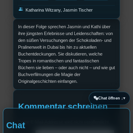
group
Katharina Witzany, Jasmin Tischer
In dieser Folge sprechen Jasmin und Kathi über
ihre jüngsten Erlebnisse und Leidenschaften: von
den süßen Versuchungen der Schokoladen- und
Pralinenwelt in Dubai bis hin zu aktuellen
Buchentdeckungen. Sie diskutieren, welche
Tropes in romantischen und fantastischen
Büchern sie lieben – oder auch nicht – und wie gut
Buchverfilmungen die Magie der
Originalgeschichten einfangen.
Chat öffnen ↓
Kommentar schreiben
Deine E-Mail-Addresse wird nicht veröffentlicht.
Chat