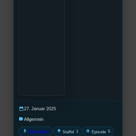
calendar_today
27. Januar 2025
label
Allgemein
mic
layers
podcasts
Basic Bees
1
5
Staffel
Episode