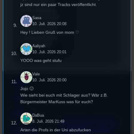
Runde und Nicole,
jz sind nur ein paar Tracks veröffentlicht.
die Festivalleitung,
hat sich für uns Zeit
Sasa
10. Juli. 2026 20:08
genommen um die
wichtigsten Fragen
Hey ! Lieben Gruß von mom ♡
rund um das Event
zu beantworten.
Aaliyah
10. Juli. 2026 20:01
YOOO was geht stufu
Vale
10. Juli. 2026 20:00
Kontakt
Jojo 🙂
Wie sieht bei euch mit Schlager aus? Wär z.B.
FAQ
Bürgermeister MarKuss was für euch?
Satzung
DaBua
8. Juli. 2026 21:49
Unterstützt vom Lehrstuhl
Impressum
für Medienwissenschaft
Arten die Profs in der Uni abzufucken