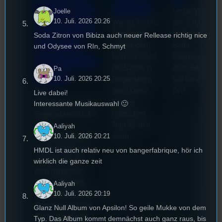
sburg
2026: Ein
Letzte Woche
Joelle
10. Juli. 2026 20:26
Wie ist Techno
am 7.Juli 2026
Interview
überhaupt
fand das erste
Soda Zitron von Bibiza auch neuer Rellease richtig nice
mit der
entstanden?
Stufu
und Odysee von RIn, Schmyt
Und wie sieht
Beerpongturnie
Festivalle
die Szene in
statt. Bilal war
Pa
iterin
10. Juli. 2026 20:25
Regensburg
live für euch vo
aus? Diese
Ort!
Die
Live dabei!
Fragen
Stummfilmwoche in
Interessante Musikauswahl 🙂
beleuchtet
Regensburg ist das
Tom für den
älteste
Aaliyah
10. Juli. 2026 20:21
Stufu.
Stummfilmfestivals
Deutschland und
HMDL ist auch relativ neu von bangerfabrique, hör ich
wurde auch mit
wirklich die ganze zeit
dem deutschen
Stummfilmpreis
Aaliyah
10. Juli. 2026 20:19
2022 gekürt. Diesen
Sommer geht das
Glanz Null Album von Apsilon! So geile Mukke von dem
Festival in die 44.
Typ. Das Album kommt demnächst auch ganz raus, bis