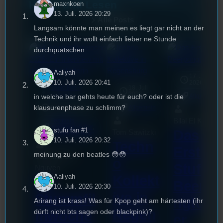
Hören und Lesen
maxnkoen
13. Juli. 2026 20:29
Alle Posts
Langsam könnte man meinen es liegt gar nicht an der
Technik und ihr wollt einfach lieber ne Stunde
durchquatschen
Aaliyah
17. Juli
10. Juli. 2026 20:41
2026
Basic Bees
18. Juli
mic
2026
[S1/E5]
in welche bar gehts heute für euch? oder ist die
Allgemein
klausurenphase zu schlimm?
3. August 2026
Allgemein
Bilal El Kasmi
Festivals
, 
Interview
, 
Kultur
, 
stufu fan #1
Das
Tom Sawitzki
Veranstaltungen
10. Juli. 2026 20:32
Techn
Erste
meinung zu den beatles 😳😳
Sao-Mai Sol
o
Stufu
Nguyen
Kollekt
Aaliyah
44.
Beerpo
10. Juli. 2026 20:30
ive in
Stummfil
ngturni
Arirang ist krass! Was für Kpop geht am härtesten (ihr
Regen
dürft nicht bts sagen oder blackpink)?
mwoche
er