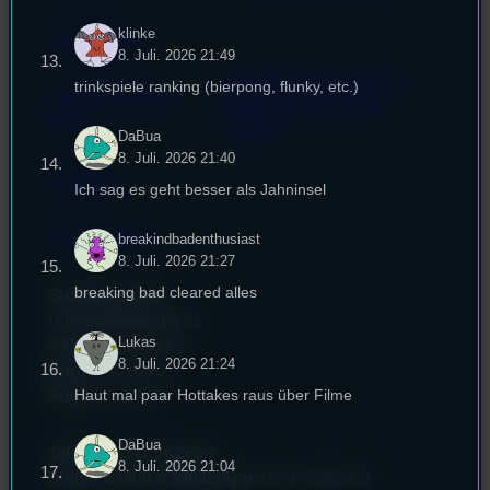
klinke
Datenschutz
8. Juli. 2026 21:49
Powered by Airtime.pro –
trinkspiele ranking (bierpong, flunky, etc.)
Cookie-Richtlinie
Start your own radio
(EU)
station!
DaBua
8. Juli. 2026 21:40
Empfang
Ich sag es geht besser als Jahninsel
EPK & Presse
breakindbadenthusiast
8. Juli. 2026 21:27
breaking bad cleared alles
Studentenfunk
Universitätsstraße 31
Lukas
93053 Regensburg
8. Juli. 2026 21:24
Büro:
PT 4.0.73
Haut mal paar Hottakes raus über Filme
Studio:
SH 1.39
DaBua
Telefon:
0941 9435784
8. Juli. 2026 21:04
Studio Call-In & WhatsApp:
0941 56959421