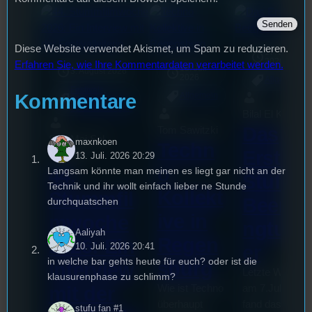
Diese Website verwendet Akismet, um Spam zu reduzieren.
17. Juli
2026
Erfahren Sie, wie Ihre Kommentardaten verarbeitet werden.
18. Juli
3. August 2026
2026
Allgemein
Festivals
, 
Kommentare
Allgemein
Interview
, 
Kultur
, 
Veranstaltungen
Bilal El Kasmi
Das
Tom Sawitzki
Sao-Mai Sol
maxnkoen
Techn
Erste
Nguyen
13. Juli. 2026 20:29
o
44.
Langsam könnte man meinen es liegt gar nicht an der
Stufu
Technik und ihr wollt einfach lieber ne Stunde
Kollekt
Stummfil
Beerpo
durchquatschen
ive in
mwoche
ngturni
Aaliyah
Regen
2026: Ein
10. Juli. 2026 20:41
er
in welche bar gehts heute für euch? oder ist die
sburg
Interview
Letzte Woche
klausurenphase zu schlimm?
mit der
Wie ist Techno
am 7.Juli 2026
überhaupt
fand das erste
stufu fan #1