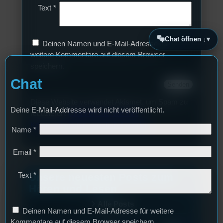
Text
*
Chat öffnen ↓
Deinen Namen und E-Mail-Adresse für
weitere Kommentare auf diesem Browser
speichern.
Chat
Diese Website verwendet Akismet, um Spam zu
Deine E-Mail-Addresse wird nicht veröffentlicht.
reduzieren.
Erfahren Sie, wie Ihre
Kommentardaten verarbeitet werden.
Name
*
Email
*
Text
*
Unsere neuesten Posts zum
Hören und Lesen
Alle Posts
Deinen Namen und E-Mail-Adresse für weitere
Kommentare auf diesem Browser speichern.