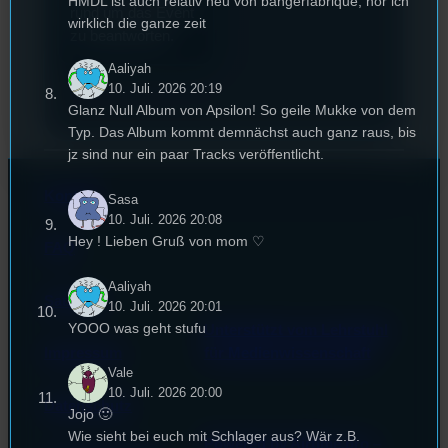
HMDL ist auch relativ neu von bangerfabrique, hör ich
rund um das Event
wirklich die ganze zeit
zu beantworten.
Aaliyah
10. Juli. 2026 20:19
Glanz Null Album von Apsilon! So geile Mukke von dem
Typ. Das Album kommt demnächst auch ganz raus, bis
jz sind nur ein paar Tracks veröffentlicht.
Kontakt
Sasa
10. Juli. 2026 20:08
Hey ! Lieben Gruß von mom ♡
FAQ
Aaliyah
Satzung
10. Juli. 2026 20:01
YOOO was geht stufu
Unterstützt vom Lehrstuhl
Impressum
für Medienwissenschaft
Vale
10. Juli. 2026 20:00
Datenschutz
Jojo 🙂
Wie sieht bei euch mit Schlager aus? Wär z.B.
Powered by Airtime.pro –