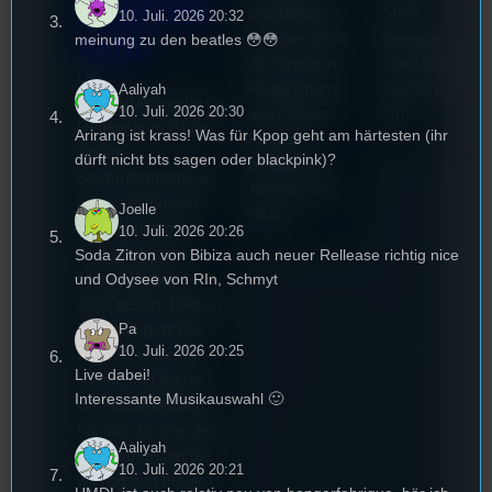
Festivalle
entstanden?
Stufu
10. Juli. 2026 20:32
iterin
Und wie sieht
Beerpongturnie
meinung zu den beatles 😳😳
die Szene in
statt. Bilal war
Die
Regensburg
live für euch vo
Aaliyah
Stummfilmwoche in
10. Juli. 2026 20:30
aus? Diese
Ort!
Regensburg ist das
Arirang ist krass! Was für Kpop geht am härtesten (ihr
Fragen
älteste
dürft nicht bts sagen oder blackpink)?
beleuchtet
Stummfilmfestivals
Tom für den
Deutschland und
Joelle
Stufu.
wurde auch mit
10. Juli. 2026 20:26
dem deutschen
Soda Zitron von Bibiza auch neuer Rellease richtig nice
und Odysee von RIn, Schmyt
Stummfilmpreis
2022 gekürt. Diesen
Pa
Sommer geht das
10. Juli. 2026 20:25
Festival in die 44.
Live dabei!
Runde und Nicole,
Interessante Musikauswahl 🙂
die Festivalleitung,
hat sich für uns Zeit
Aaliyah
genommen um die
10. Juli. 2026 20:21
wichtigsten Fragen