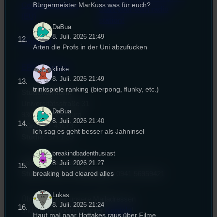
Bürgermeister MarKuss was für euch?
Cookie-Richtlinie
Start your own radio
(EU)
station!
DaBua
8. Juli. 2026 21:49
Empfang
Arten die Profs in der Uni abzufucken
EPK & Presse
klinke
8. Juli. 2026 21:49
trinkspiele ranking (bierpong, flunky, etc.)
Studentenfunk
Universitätsstraße 31
DaBua
93053 Regensburg
8. Juli. 2026 21:40
Büro:
PT 4.0.73
Ich sag es geht besser als Jahninsel
Studio:
SH 1.39
breakindbadenthusiast
Telefon:
0941 9435784
8. Juli. 2026 21:27
breaking bad cleared alles
Studio Call-In & WhatsApp:
0941 56959421
Lukas
Überblick über unsere Mailadressen
8. Juli. 2026 21:24
und Kontaktformular unter
Kontakt
!
Haut mal paar Hottakes raus über Filme