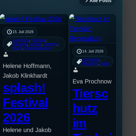
Alle Posts
15. Juli 2026
Allgemein
, 
Festivals
, 
Interview
, 
Konzert
, 
Lifestyle
, 
Musik
, 
Veranstaltungen
14. Juli 2026
Allgemein
, 
Haustiere
, 
Stadt
Helene Hoffmann,
Jakob Klinkhardt
Eva Prochnow
splash!
Tiersc
Festival
hutz
2026
im
Helene und Jakob