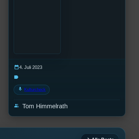
calendar_today
4. Juli 2023
label
mic
Kulturcheck
group
Tom Himmelrath