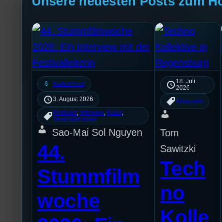
Unsere neuesten Posts zum H
18. Juli
mic
Kulturcheck
2026
3. August 2026
Allgemein
Festivals
, 
Interview
, 
Kultur
, 
Veranstaltungen
Sao-Mai Sol Nguyen
Tom
44.
Sawitzki
Tech
Stummfilm
no
woche
Kolle