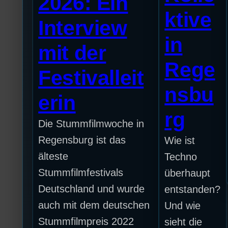
2026: Ein
ktive
Interview
in
mit der
Rege
Festivalleit
nsbu
erin
rg
Die Stummfilmwoche in
Regensburg ist das
Wie ist
älteste
Techno
Stummfilmfestivals
überhaupt
Deutschland und wurde
entstanden?
auch mit dem deutschen
Und wie
Stummfilmpreis 2022
sieht die