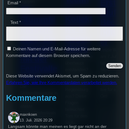
Erste
Nguyen
Email
*
o
44.
Stufu
Kollekt
Stummfil
Beerpo
Text
*
ive in
mwoche
ngturni
Regen
2026: Ein
er
sburg
Interview
Deinen Namen und E-Mail-Adresse für weitere
Letzte Woche
Kommentare auf diesem Browser speichern.
mit der
Wie ist Techno
am 7.Juli 2026
überhaupt
fand das erste
Festivalle
entstanden?
Stufu
Diese Website verwendet Akismet, um Spam zu reduzieren.
iterin
Und wie sieht
Beerpongturnie
Erfahren Sie, wie Ihre Kommentardaten verarbeitet werden.
die Szene in
statt. Bilal war
Die
Regensburg
live für euch vo
Stummfilmwoche in
Kommentare
aus? Diese
Ort!
Regensburg ist das
Fragen
älteste
beleuchtet
Stummfilmfestivals
maxnkoen
Tom für den
Deutschland und
13. Juli. 2026 20:29
Stufu.
wurde auch mit
Langsam könnte man meinen es liegt gar nicht an der