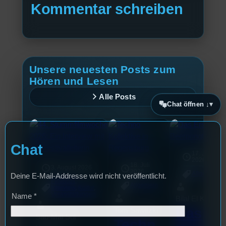
Kommentar schreiben
Unsere neuesten Posts zum
Hören und Lesen
Alle Posts
Chat öffnen ↓
Chat
17. Juli
2026
18. Juli
3. August 2026
2026
Allgemein
Deine E-Mail-Addresse wird nicht veröffentlicht.
Festivals
, 
Allgemein
Interview
, 
Kultur
, 
Veranstaltungen
Name
*
Bilal El Kasmi
Das
Tom Sawitzki
Sao-Mai Sol
Techn