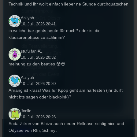
Technik und ihr wollt einfach lieber ne Stunde durchquatschen
dem deutschen
Stummfilmpreis
Aaliyah
2022 gekürt. Diesen
10. Juli. 2026 20:41
Sommer geht das
in welche bar gehts heute für euch? oder ist die
Festival in die 44.
klausurenphase zu schlimm?
Runde und Nicole,
die Festivalleitung,
stufu fan #1
hat sich für uns Zeit
10. Juli. 2026 20:32
genommen um die
meinung zu den beatles 😳😳
wichtigsten Fragen
rund um das Event
Aaliyah
zu beantworten.
10. Juli. 2026 20:30
Arirang ist krass! Was für Kpop geht am härtesten (ihr dürft
nicht bts sagen oder blackpink)?
Joelle
10. Juli. 2026 20:26
Soda Zitron von Bibiza auch neuer Rellease richtig nice und
Kontakt
Odysee von RIn, Schmyt