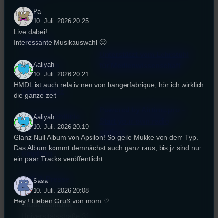
Pa
FAQ
10. Juli. 2026 20:25
Live dabei!
Satzung
Interessante Musikauswahl 🙂
Unterstützt vom Lehrstuhl
Aaliyah
Impressum
für Medienwissenschaft
10. Juli. 2026 20:21
HMDL ist auch relativ neu von bangerfabrique, hör ich wirklich
Datenschutz
die ganze zeit
Powered by Airtime.pro –
Cookie-Richtlinie
Aaliyah
Start your own radio
10. Juli. 2026 20:19
(EU)
station!
Glanz Null Album von Apsilon! So geile Mukke von dem Typ.
Das Album kommt demnächst auch ganz raus, bis jz sind nur
Empfang
ein paar Tracks veröffentlicht.
EPK & Presse
Sasa
10. Juli. 2026 20:08
Hey ! Lieben Gruß von mom ♡
Studentenfunk
Universitätsstraße 31