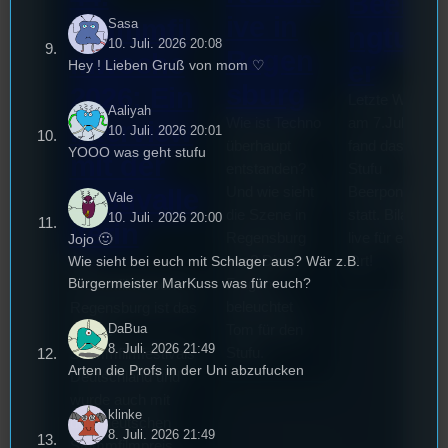
Beerpo
ive in
Stummfil
Sasa
ngturni
10. Juli. 2026 20:08
Regen
mwoche
er
Hey ! Lieben Gruß von mom ♡
sburg
2026: Ein
Letzte Woche
Aaliyah
Wie ist Techno
am 7.Juli 2026
Interview
10. Juli. 2026 20:01
überhaupt
fand das erste
YOOO was geht stufu
mit der
entstanden?
Stufu
Und wie sieht
Beerpongturnie
Festivalle
Vale
die Szene in
statt. Bilal war
10. Juli. 2026 20:00
iterin
Regensburg
live für euch vo
Jojo 🙂
Wie sieht bei euch mit Schlager aus? Wär z.B.
aus? Diese
Ort!
Die
Bürgermeister MarKuss was für euch?
Fragen
Stummfilmwoche in
beleuchtet
Regensburg ist das
DaBua
Tom für den
älteste
8. Juli. 2026 21:49
Stufu.
Stummfilmfestivals
Arten die Profs in der Uni abzufucken
Deutschland und
wurde auch mit
klinke
dem deutschen
8. Juli. 2026 21:49
Stummfilmpreis