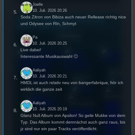
Joelle
10. Juli. 2026 20:26
Soda Zitron von Bibiza auch neuer Rellease richtig nice
Unsere neuesten Posts zum
und Odysee von RIn, Schmyt
Hören und Lesen
Alle Posts
Pa
10. Juli. 2026 20:25
Live dabei!
Interessante Musikauswahl 🙂
Aaliyah
17. Juli
2026
10. Juli. 2026 20:21
Konsumopfer
18. Juli
mic
2026
[S1/E1]
Allgemein
HMDL ist auch relativ neu von bangerfabrique, hör ich
wirklich die ganze zeit
3. August 2026
Allgemein
Bilal El Kasmi
Festivals
, 
Interview
, 
Kultur
, 
Aaliyah
Das
Tom Sawitzki
Veranstaltungen
10. Juli. 2026 20:19
Techn
Erste
Glanz Null Album von Apsilon! So geile Mukke von dem
Sao-Mai Sol
o
Typ. Das Album kommt demnächst auch ganz raus, bis
Stufu
Nguyen
jz sind nur ein paar Tracks veröffentlicht.
Kollekt
44.