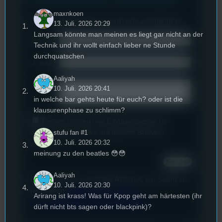
maxnkoen
Deine E-Mail-Addresse wird nicht veröffentlicht.
13. Juli. 2026 20:29
Langsam könnte man meinen es liegt gar nicht an der
Name
*
Technik und ihr wollt einfach lieber ne Stunde
durchquatschen
Email
*
Aaliyah
Text
*
10. Juli. 2026 20:41
in welche bar gehts heute für euch? oder ist die
klausurenphase zu schlimm?
Deinen Namen und E-Mail-Adresse für
weitere Kommentare auf diesem Browser
stufu fan #1
10. Juli. 2026 20:32
speichern.
meinung zu den beatles 😳😳
Aaliyah
Diese Website verwendet Akismet, um Spam zu
10. Juli. 2026 20:30
reduzieren.
Erfahren Sie, wie Ihre
Arirang ist krass! Was für Kpop geht am härtesten (ihr
Kommentardaten verarbeitet werden.
dürft nicht bts sagen oder blackpink)?