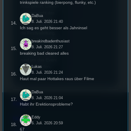
trinkspiele ranking (bierpong, flunky, etc.)
2022 gekürt. Diesen
Sommer geht das
DaBua
Festival in die 44.
8. Juli. 2026 21:40
Runde und Nicole,
Ich sag es geht besser als Jahninsel
die Festivalleitung,
hat sich für uns Zeit
breakindbadenthusiast
genommen um die
8. Juli. 2026 21:27
breaking bad cleared alles
wichtigsten Fragen
rund um das Event
Lukas
zu beantworten.
8. Juli. 2026 21:24
Haut mal paar Hottakes raus über Filme
DaBua
8. Juli. 2026 21:04
Kontakt
Habt ihr Erektionsprobleme?
Eddy
FAQ
6. Juli. 2026 20:59
67