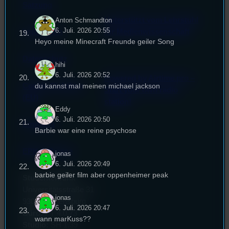
Satzung
Unterstützt vom Lehrstuhl
Anton Schmandton
6. Juli. 2026 20:55
Impressum
für Medienwissenschaft
Heyo meine Minecraft Freunde geiler Song
Datenschutz
hihi
6. Juli. 2026 20:52
Powered by Airtime.pro –
Cookie-Richtlinie
du kannst mal meinen michael jackson
Start your own radio
(EU)
station!
Eddy
6. Juli. 2026 20:50
Empfang
Barbie war eine reine psychose
EPK & Presse
jonas
6. Juli. 2026 20:49
barbie geiler film aber oppenheimer peak
Studentenfunk
Universitätsstraße 31
jonas
93053 Regensburg
6. Juli. 2026 20:47
Büro:
PT 4.0.73
wann marKuss??
Studio:
SH 1.39