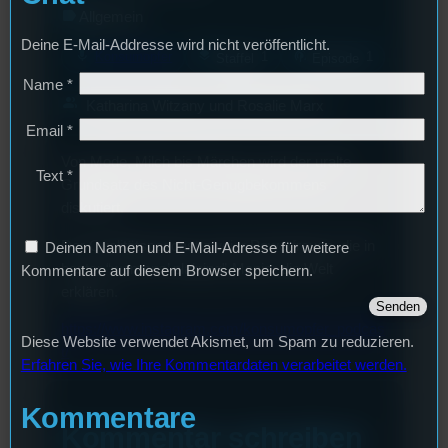
label
Allgemein
Deine E-Mail-Addresse wird nicht veröffentlicht.
mic
layers
podcasts
Konsumopfer
1
1
Staffel
Episode
Name
*
group
Katharina Witzany und Rosalie Marx
Email
*
Von Mode, Milch bis Märchen wird der uralte
Text
*
Grundsatz des Nicht-Genugbekommens
diskutiert.
Der Qualitätspodcast zweier Powerfrauen, die in
Deinen Namen und E-Mail-Adresse für weitere
bester “womans’ plaining”-Manier die Welt
Kommentare auf diesem Browser speichern.
erklären.
https://www.instagram.com/konsumopfer_podcas
Diese Website verwendet Akismet, um Spam zu reduzieren.
t/
Erfahren Sie, wie Ihre Kommentardaten verarbeitet werden.
Kommentare
Kommentar schreiben