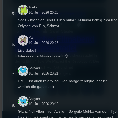
Joelle
10. Juli. 2026 20:26
Soda Zitron von Bibiza auch neuer Rellease richtig nice und
mic
Kulturcheck
13. Mai 2023
Odysee von RIn, Schmyt
Kulturcheck
Sarah Staufer
Litauischer Filmabend
Pa
10. Juli. 2026 20:25
im Andreasstadel
Live dabei!
Beim litauischen Filmabend im Andreasstadel lief
Interessante Musikauswahl 🙂
der Kultfilm “How We Played the Revolution”. Der
Stufu war für euch vor Ort und hat
Aaliyah
10. Juli. 2026 20:21
Publikumsstimmen eingefangen.
HMDL ist auch relativ neu von bangerfabrique, hör ich
wirklich die ganze zeit
2
«
1
3
4
…
11
»
Aaliyah
10. Juli. 2026 20:19
Glanz Null Album von Apsilon! So geile Mukke von dem Typ.
Das Album kommt demnächst auch ganz raus, bis jz sind