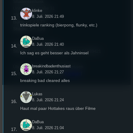
Studentenfunk
Universitätsstraße 31
klinke
93053 Regensburg
8. Juli. 2026 21:49
Büro:
PT 4.0.73
trinkspiele ranking (bierpong, flunky, etc.)
Studio:
SH 1.39
DaBua
8. Juli. 2026 21:40
Telefon:
0941 9435784
Studio Call-In & WhatsApp:
0941 56959421
Ich sag es geht besser als Jahninsel
breakindbadenthusiast
Überblick über unsere Mailadressen
8. Juli. 2026 21:27
und Kontaktformular unter
Kontakt
!
breaking bad cleared alles
Lukas
8. Juli. 2026 21:24
Haut mal paar Hottakes raus über Filme
DaBua
8. Juli. 2026 21:04