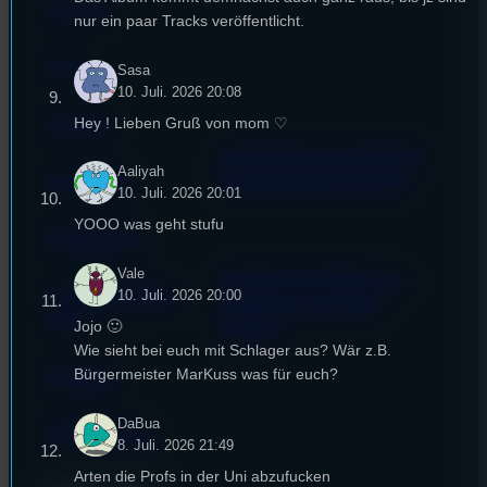
Kontakt
nur ein paar Tracks veröffentlicht.
FAQ
Sasa
10. Juli. 2026 20:08
Hey ! Lieben Gruß von mom ♡
Satzung
Unterstützt vom Lehrstuhl
Aaliyah
Impressum
für Medienwissenschaft
10. Juli. 2026 20:01
YOOO was geht stufu
Datenschutz
Vale
Powered by Airtime.pro –
10. Juli. 2026 20:00
Cookie-Richtlinie
Start your own radio
(EU)
Jojo 🙂
station!
Wie sieht bei euch mit Schlager aus? Wär z.B.
Bürgermeister MarKuss was für euch?
Empfang
DaBua
EPK & Presse
8. Juli. 2026 21:49
Arten die Profs in der Uni abzufucken