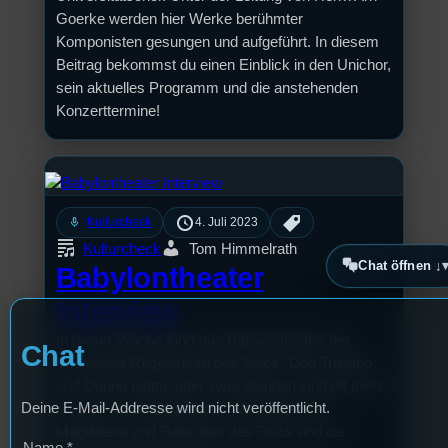
Goerke werden hier Werke berühmter
Komponisten gesungen und aufgeführt. In diesem
Beitrag bekommst du einen Einblick in den Unichor,
sein aktuelles Programm und die anstehenden
Konzerttermine!
mic
Kulturcheck
4. Juli 2023
Kulturcheck
Tom Himmelrath
Chat öffnen ↓
Babylontheater
Interview
In dieser Woche führt das Babylontheater der
Chat
Universität Regensburg das Stück “Don Tristano
und Donna Isotto, oder zwei Stunden sind oft mehr
Deine E-Mail-Addresse wird nicht veröffentlicht.
als vier” im Unitheater auf. Wie haben mit
Magdalena und Gabi über das Stück und die
Name
*