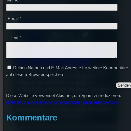
Theatergruppe gesprochen.
Email
*
mic
Kulturcheck
3. Juli 2023
Text
*
Kulturcheck
Marie Wohlmann
Anstehende Events in
der Prüfungsphase
Deinen Namen und E-Mail-Adresse für weitere Kommentare
Bald beginnt sowohl an der OTH als auch an der
auf diesem Browser speichern.
Uni Regensburg wieder die Prüfungsphase. Der
Alltag der nächsten Wochen: geprägt von
Vorbereitung, Lernroutinen und Stress. Da kommt
Diese Website verwendet Akismet, um Spam zu reduzieren.
vermutlich allen mal eine kleine Ablenkung bzw.
Erfahren Sie, wie Ihre Kommentardaten verarbeitet werden.
Abwechslung vom Alltag ganz gelegen. In diesem
Beitrag erfahrt ihr mehr über anstehende Events in
Kommentare
der Klausurenphase und erhaltet ein…