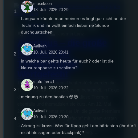
maxnkoen
13. Juli. 2026 20:29
Langsam könnte man meinen es liegt gar nicht an der
Technik und ihr wollt einfach lieber ne Stunde
mic
Kulturcheck
29. Mai 2023
durchquatschen
Kulturcheck
Jasmin Lanz
Auerhaus – die große
Aaliyah
Premiere der
10. Juli. 2026 20:41
in welche bar gehts heute für euch? oder ist die
Theatergruppe
klausurenphase zu schlimm?
Wortgefecht
stufu fan #1
Triggerwarnung: In dem Theaterstück werden die
10. Juli. 2026 20:32
Themen Suizid und Depression behandelt, in Folge
meinung zu den beatles 😳😳
dessen erwähnt dieser Beitrag diese Themen
ebenfalls und thematisiert sie kurz. Am 12. Mai
Aaliyah
2023 war im Theater an der Uni die große Premiere
10. Juli. 2026 20:30
der Theatergruppe “Wortgefecht” mit ihrem ersten
Stück: Auerhaus. Das Stück basiert auf dem
Arirang ist krass! Was für Kpop geht am härtesten (ihr dürft
gleichnamigen Roman von Bov Bjerg.…
nicht bts sagen oder blackpink)?