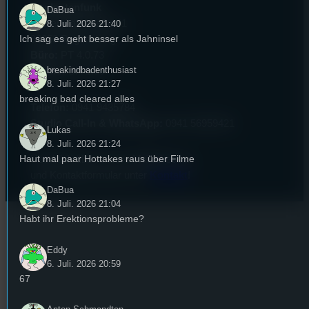
Studentenfunk
DaBua
Universitätsstraße 31
8. Juli. 2026 21:40
Ich sag es geht besser als Jahninsel
93053 Regensburg
Büro:
PT 4.0.73
breakindbadenthusiast
Studio:
SH 1.39
8. Juli. 2026 21:27
breaking bad cleared alles
Telefon:
0941 9435784
Studio Call-In & WhatsApp:
0941 56959421
Lukas
8. Juli. 2026 21:24
Haut mal paar Hottakes raus über Filme
Überblick über unsere Mailadressen
und Kontaktformular unter
Kontakt
!
DaBua
8. Juli. 2026 21:04
Habt ihr Erektionsprobleme?
Eddy
6. Juli. 2026 20:59
67