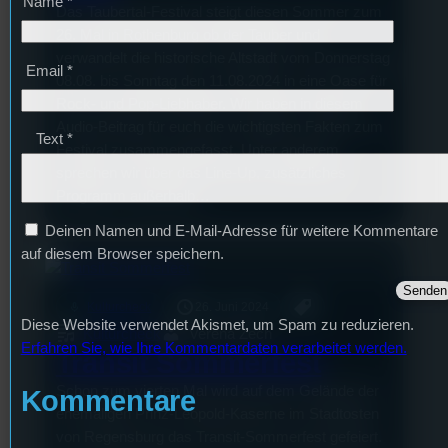
Name
*
Das Taubertal-Festival steigt diesen Sommer zum
26. Mal in Rothenburg ob der Tauber und
verwandelt die historische Altstadt vom Donnerstag
Email
*
08.08. bis Sonntag den 11.08.2024 in eine Oase für
Rock- und Pop-Liebhaber. Wir haben in diesem
Audio-Beitrag für euch die wichtigsten Fakten zum
Text
*
Festival zusammengefasst. Unter anderem
sprechen wir über das Line-Up, zusätzliches
Programm außerhalb…
Deinen Namen und E-Mail-Adresse für weitere Kommentare
auf diesem Browser speichern.
mic
Kulturcheck
26. Juni 2024
Diese Website verwendet Akismet, um Spam zu reduzieren.
Kulturcheck
Verena Zech
Erfahren Sie, wie Ihre Kommentardaten verarbeitet werden.
Transit Sommerfest
Schon zum vierten Mal wird auf dem Gelände der
Kommentare
ehemaligen Prinz-Leopold-Kaserne im Stadtosten
von Regensburg das Transit-Sommerfest gefeiert.