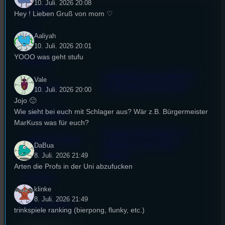
10. Juli. 2026 20:08
Kontakt
Hey ! Lieben Gruß von mom ♡
FAQ
Aaliyah
10. Juli. 2026 20:01
YOOO was geht stufu
Satzung
Unterstützt vom Lehrstuhl
Vale
Impressum
für Medienwissenschaft
10. Juli. 2026 20:00
Jojo 🙂
Wie sieht bei euch mit Schlager aus? Wär z.B. Bürgermeister
Datenschutz
MarKuss was für euch?
Powered by Airtime.pro –
Cookie-Richtlinie
Start your own radio
DaBua
(EU)
station!
8. Juli. 2026 21:49
Arten die Profs in der Uni abzufucken
Empfang
klinke
8. Juli. 2026 21:49
EPK & Presse
trinkspiele ranking (bierpong, flunky, etc.)