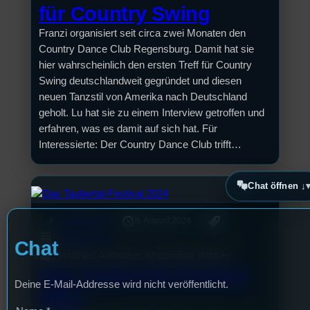
für Country Swing
Franzi organisiert seit circa zwei Monaten den
Country Dance Club Regensburg. Damit hat sie
hier wahrscheinlich den ersten Treff für Country
Swing deutschlandweit gegründet und diesen
neuen Tanzstil von Amerika nach Deutschland
geholt. Lu hat sie zu einem Interview getroffen und
erfahren, was es damit auf sich hat. Für
Interessierte: Der Country Dance Club trifft…
Chat öffnen ↓
mic
Kulturcheck
8. August 2024
Kulturcheck
Chat
Matthias Antholzer, Maximilian Winkler
Das Taubertal-Festival
Deine E-Mail-Addresse wird nicht veröffentlicht.
2024