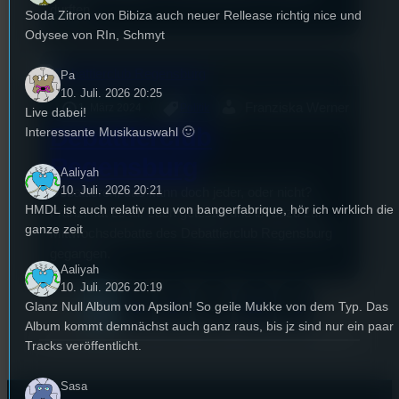
durften …
Soda Zitron von Bibiza auch neuer Rellease richtig nice und
Odysee von RIn, Schmyt
Pa
10. Juli. 2026 20:25
Franziska Werner
1. März 2024
Politik
Live dabei!
Debattierclub
Interessante Musikauswahl 🙂
Regensburg
Aaliyah
10. Juli. 2026 20:21
Debattieren, das kann doch jeder, oder nicht?
HMDL ist auch relativ neu von bangerfabrique, hör ich wirklich die
Franzi hat es für euch getestet und ist dazu zur
ganze zeit
Mittwochsdebatte des Debattierclub Regensburg
gegangen.
Aaliyah
10. Juli. 2026 20:19
1
Glanz Null Album von Apsilon! So geile Mukke von dem Typ. Das
2
3
…
11
»
Album kommt demnächst auch ganz raus, bis jz sind nur ein paar
Tracks veröffentlicht.
Sasa