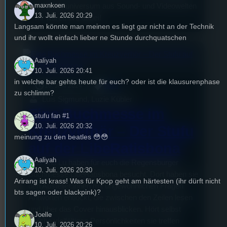
maxnkoen
Ein Paralleluniversum aus Sound- und Videowelten
13. Juli. 2026 20:29
– wir waren live dabei!
Langsam könnte man meinen es liegt gar nicht an der Technik
und ihr wollt einfach lieber ne Stunde durchquatschen
Aaliyah
10. Juli. 2026 20:41
in welche bar gehts heute für euch? oder ist die klausurenphase
16. Juni 2024
Stadt
zu schlimm?
Luis Sigmund, Luzie Kübler
Eine Buchmesse im
stufu fan #1
10. Juli. 2026 20:32
Kreuzverhör – Der Stufu
meinung zu den beatles 😳😳
auf der LibeRatisbona
Aaliyah
Luis und Lu haben für euch die Regensburger
10. Juli. 2026 20:30
Buchmesse LibeRatisbona besucht. Dort haben sie
Arirang ist krass! Was für Kpop geht am härtesten (ihr dürft nicht
den Austeller:innen mit ungewöhnlichen Fragen
bts sagen oder blackpink)?
Antworten entlockt, die zwischen den Zeilen lesen
und über das Cover hinausblicken. Hört selbst
Joelle
welche vielfältigen Persönlichkeiten sie treffen
10. Juli. 2026 20:26