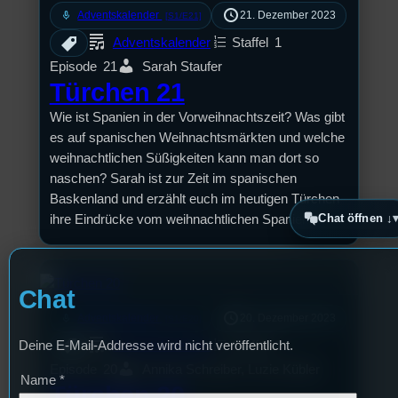
mic
Adventskalender
21. Dezember 2023
[S1/E21]
Adventskalender
Staffel
1
Episode
21
Sarah Staufer
Türchen 21
Wie ist Spanien in der Vorweihnachtszeit? Was gibt
es auf spanischen Weihnachtsmärkten und welche
weihnachtlichen Süßigkeiten kann man dort so
naschen? Sarah ist zur Zeit im spanischen
Baskenland und erzählt euch im heutigen Türchen
Chat öffnen ↓
ihre Eindrücke vom weihnachtlichen Spanien.
Chat
mic
Adventskalender
20. Dezember 2023
[S1/E20]
Deine E-Mail-Addresse wird nicht veröffentlicht.
Adventskalender
Staffel
1
Episode
20
Annika Schreiber, Luzie Kübler
Name
*
Türchen 20