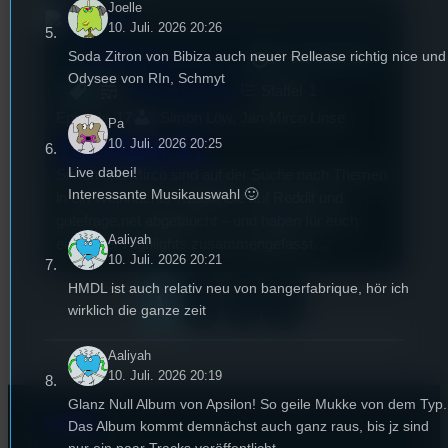
Joelle
10. Juli. 2026 20:26
Soda Zitron von Bibiza auch neuer Rellease richtig nice und
mic
Adventskalender
17. Dezember 2023
[S1/E17]
Odysee von RIn, Schmyt
Adventskalender
Staffel
1
Episode
17
Simon Löw, Jan-Mirco Linse
Pa
Türchen 17
10. Juli. 2026 20:25
Live dabei!
Simon und Mirco sind auf der Suche nach Themen
Interessante Musikauswahl 🙂
in ein Weihnachts-Rabbithole auf Reddit und
gutefrage.net abgetaucht – und haben für euch
Aaliyah
einige der Highlights zusammengefasst…
10. Juli. 2026 20:21
HMDL ist auch relativ neu von bangerfabrique, hör ich
1
2
3
»
wirklich die ganze zeit
Aaliyah
10. Juli. 2026 20:19
Glanz Null Album von Apsilon! So geile Mukke von dem Typ.
Kontakt
Das Album kommt demnächst auch ganz raus, bis jz sind
nur ein paar Tracks veröffentlicht.