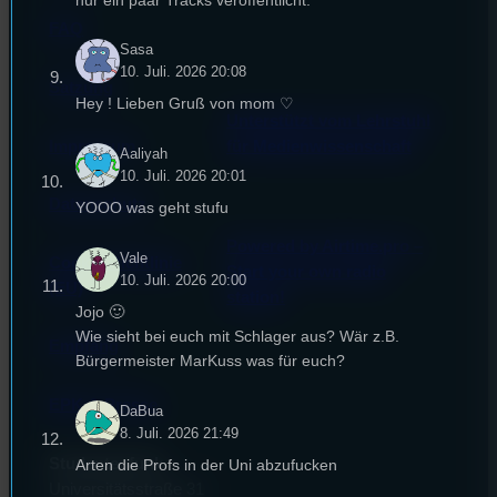
FAQ
Sasa
10. Juli. 2026 20:08
Satzung
Hey ! Lieben Gruß von mom ♡
Unterstützt vom Lehrstuhl
Impressum
für Medienwissenschaft
Aaliyah
10. Juli. 2026 20:01
Datenschutz
YOOO was geht stufu
Powered by Airtime.pro –
Vale
Cookie-Richtlinie
Start your own radio
10. Juli. 2026 20:00
(EU)
station!
Jojo 🙂
Wie sieht bei euch mit Schlager aus? Wär z.B.
Empfang
Bürgermeister MarKuss was für euch?
EPK & Presse
DaBua
8. Juli. 2026 21:49
Studentenfunk
Arten die Profs in der Uni abzufucken
Universitätsstraße 31