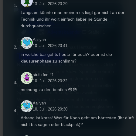
13. Juli. 2026 20:29
Langsam könnte man meinen es liegt gar nicht an der
Technik und ihr wollt einfach lieber ne Stunde
mic
Adventskalender
18. Dezember 2023
[S1/E15]
durchquatschen
Adventskalender
Staffel
1
Sport
Aaliyah
Episode
15
10. Juli. 2026 20:41
Jan-Mirco Linse, Thomas Hentschel
Türchen 18
in welche bar gehts heute für euch? oder ist die
klausurenphase zu schlimm?
Rund um Weihnachten ruht die Sportwelt… Oder?
Thomas und Mirco vom StuFu-Sporttalk nehmen
stufu fan #1
euch mit auf eine Erkundungstour durch die
10. Juli. 2026 20:32
Geschichte des “Boxing Day”, dem traditionellen
meinung zu den beatles 😳😳
Spieltag der Premier League am zweiten
Weihnachtsfeiertag. Heute erfahrt ihr nicht nur,
Aaliyah
warum ausgerechnet in der höchsten englischen
10. Juli. 2026 20:30
Liga gekickt wird, während die Fußballprofis in den
Arirang ist krass! Was für Kpop geht am härtesten (ihr dürft
meisten anderen Ländern…
nicht bts sagen oder blackpink)?