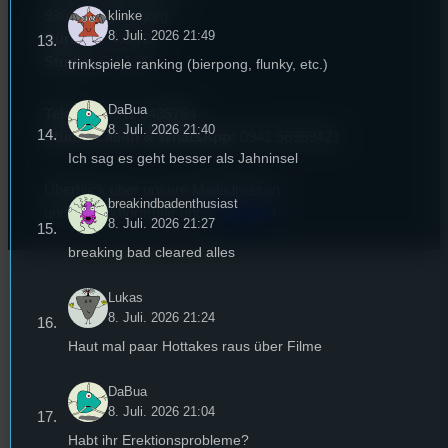
93053 Regensburg
klinke
8. Juli. 2026 21:49
Büro:
PT 4.0.73
Studio:
SH 1.39
trinkspiele ranking (bierpong, flunky, etc.)
DaBua
Telefon:
0941 9435784
8. Juli. 2026 21:40
Studio Call-In & WhatsApp:
0941 56959421
Ich sag es geht besser als Jahninsel
Überblick über unsere Mailadressen
breakindbadenthusiast
und Kontaktformular unter
Kontakt
!
8. Juli. 2026 21:27
breaking bad cleared alles
Lukas
8. Juli. 2026 21:24
Haut mal paar Hottakes raus über Filme
DaBua
8. Juli. 2026 21:04
Habt ihr Erektionsprobleme?