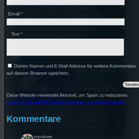
Nika und Lu haben sich am Bau eines
Email
*
Synthesizers versucht. Das gestaltete sich
schwerer als erwartet und so können wir in diesem
Jahr wohl nicht mehr mit einem neune
Text
*
Weihnachtshit der beiden rechnen.
Deinen Namen und E-Mail-Adresse für weitere Kommentare
mic
Adventskalender
19. Dezember 2023
[S1/E19]
auf diesem Browser speichern.
Adventskalender
Staffel
1
Episode
19
Luise Schäfer, Gunda Meindorfer
Türchen 19
Diese Website verwendet Akismet, um Spam zu reduzieren.
Erfahren Sie, wie Ihre Kommentardaten verarbeitet werden.
Neujahr ist nach Weihnachten eine Zeit des
Umbruchs und Neuanfangs. Gunda und Lu
Kommentare
sprechen hier darüber, welchen Stellenwert
Neujahrsvorsätze in dieser Zeit einnehmen.
maxnkoen