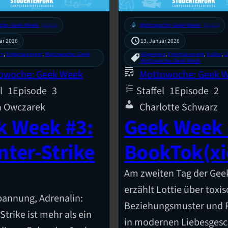
che: Geek Week
mic
Mottowoche: Geek Week
[S1/E3]
[S1/E2]
ar 2026
13. Januar 2026
in
, 
Entertainment
, 
Mottowoche: Geek
Allgemein
, 
Entertainment
, 
Kultur
, 
L
Mottowoche: Geek Week
owoche: Geek Week
Mottowoche: Geek 
l
1
Episode
3
Staffel
1
Episode
2
n Owczarek
Charlotte Schwarz
k Week #3:
Geek Week 
nter-Strike
BookTok(xi
Am zweiten Tag der Ge
erzählt Lottie über toxi
pannung, Adrenalin:
Beziehungsmuster und R
trike ist mehr als ein
in modernen Liebesgesc