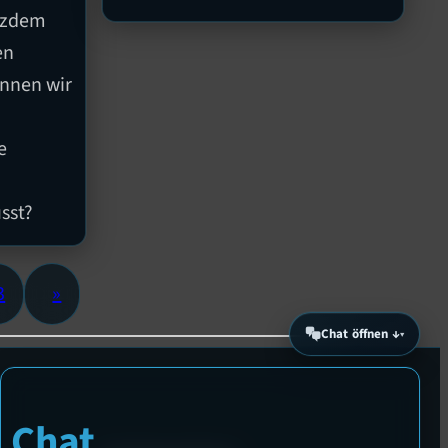
otzdem
en
önnen wir
e
sst?
3
»
Chat öffnen ↓
Chat