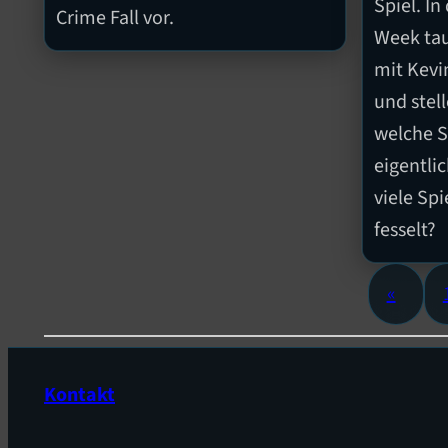
Spiel. In
Crime Fall vor.
Week ta
mit Kevi
und stel
welche S
eigentli
viele Sp
fesselt?
«
Kontakt