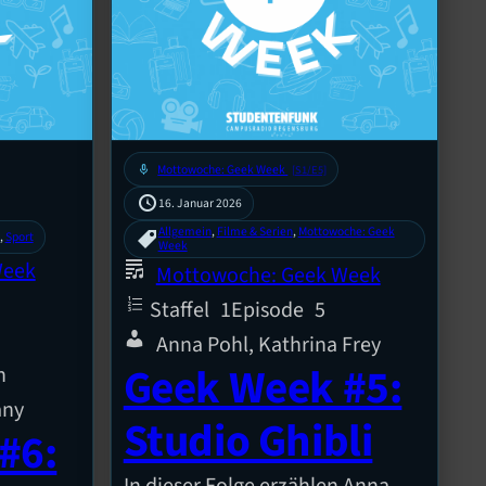
mic
Mottowoche: Geek Week
[S1/E5]
16. Januar 2026
Allgemein
, 
Filme & Serien
, 
Mottowoche: Geek
, 
Sport
Week
Week
Mottowoche: Geek Week
Staffel
1
Episode
5
Anna Pohl, Kathrina Frey
Geek Week #5:
n
any
Studio Ghibli
#6:
In dieser Folge erzählen Anna