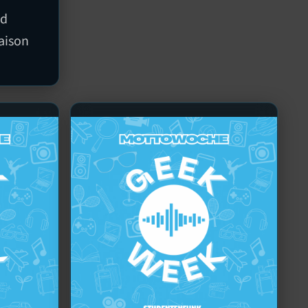
nd
aison