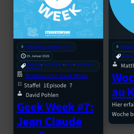
mic
Mottowoche: Geek Week
mic
Wochenv
[S1/E7]
19. Januar 2026
Allgeme
Allgemein
, 
Filme & Serien
, 
Kultur
, 
Mottowoche:
Matth
Geek Week
Woc
Mottowoche: Geek Week
Staffel
1
Episode
7
au 
David Pohlen
Geek Week #7:
Hier erfa
Woche be
Jean Claude