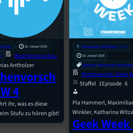
orschau
18. Januar 2026
mic
Mottowoche: Geek Week
[S1/E6]
Wochenvorschau
18. Januar 2026
in
ias Antholzer
Allgemein
, 
Mottowoche: Geek Week
henvorsch
Mottowoche: Geek 
Staffel
1
Episode
6
KW 4
Pia Hammerl, Maximilia
hrt ihr, was es diese
Winkler, Katharina Witz
im Stufu zu hören gibt!
Geek Week 