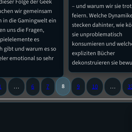
 dieser Folge der Geek
– und warum wir sie tr
uchen wir gemeinsam
feiern. Welche Dynamik
n in die Gamingwelt ein
stecken dahinter, wie k
len uns die Fragen,
sie unproblematisch
pielelemente es
konsumieren und welch
ch gibt und warum es so
expliziten Bücher
ieler emotional so sehr
dekonstruieren sie bewu
8
1
…
6
7
9
10
…
3