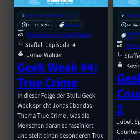
mic
Mottowoche: Geek Week
mic
Mottowo
[S1/E4]
15. Januar 2026
Allgemein
14. Janu
Mottowoche: Geek Week
Allgeme
Week
Staffel
1
Episode
4
Mott
Jonas Wahler
Staffe
Geek Week #4:
Kevi
Gee
True Crime
Cou
In dieser Folge der Stufu Geek
2
Week spricht Jonas über das
Thema True Crime , was die
Jubel, S
Menschen daran so fasziniert
Counter-S
und stellt einen besonderen True