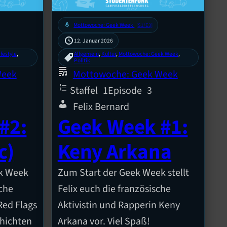
mic
Mottowoche: Geek Week
[S1/E3]
12. Januar 2026
ifestyle
, 
Allgemein
, 
Kultur
, 
Mottowoche: Geek Week
, 
Politik
Week
Mottowoche: Geek Week
Staffel
1
Episode
3
Felix Bernard
#2:
Geek Week #1:
c)
Keny Arkana
ek Week
Zum Start der Geek Week stellt
sche
Felix euch die französische
ed Flags
Aktivistin und Rapperin Keny
hichten
Arkana vor. Viel Spaß!