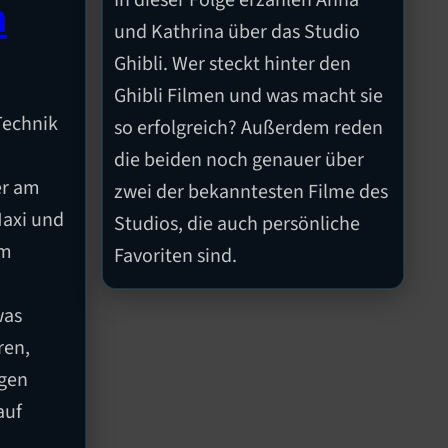
n
und Kathrina über das Studio
Ghibli. Wer steckt hinter den
Ghibli Filmen und was macht sie
Technik
so erfolgreich? Außerdem reden
die beiden noch genauer über
er am
zwei der bekanntesten Filme des
Maxi und
Studios, die auch persönliche
em
Favoriten sind.
was
ren,
gen
auf