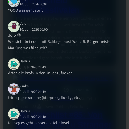
Vorentscheid
10. Juli. 2026 20:01
Melodifestivalen
YOOO was geht stufu
In vielen Ländern gibt es einen Vorentscheid um einen
Vale
Song-Beitrag für den Musikwettbewerb “Eurovision
10. Juli. 2026 20:00
Song Contest” zu bestimmen. Der schwedische ESC
Jojo 🙂
Vorentscheid “Melodifestivalen” ist besonders beliebt
Wie sieht bei euch mit Schlager aus? Wär z.B. Bürgermeister
bei ESC Fans. Toni blickt mit euch nach Schweden, wo
MarKuss was für euch?
der ESC-Vorentscheid, anders als in Deutschland, eine
kulturelle und gesellschaftliche Institution ist.
DaBua
8. Juli. 2026 21:49
Arten die Profs in der Uni abzufucken
klinke
mic
UR-Watchlist
19. Januar 2026
[S1/E85]
8. Juli. 2026 21:49
trinkspiele ranking (bierpong, flunky, etc.)
UR-Watchlist
Staffel
1
Allgemein
Episode
85
David Pohlen, Felix Jung
DaBua
UR-Watchlist #85: Von
8. Juli. 2026 21:40
Ich sag es geht besser als Jahninsel
Muppets bis zu Stranger