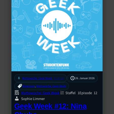
mic
Mottowoche: Geek Week
26. Januar 2026
[S1/E12]
Allgemein
, 
Mottowoche: Geek Week
Mottowoche: Geek Week
Staffel
1
Episode
12
Sophie Limmer
Geek Week #12: Nina