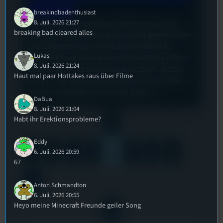
Things
breakindbadenthusiast
8. Juli. 2026 21:27
Etwas verspätet reden David und Felix, was sie für
breaking bad cleared alles
Highlights und Lowlights in letzter Zeit gesehen haben
und schweifen dabei von aktuellen Kinofilmen,
Lukas
Kindheitsfilmen hin zu einem Mini Ausblick auf Filme
8. Juli. 2026 21:24
2026. 00:00:00 – 00:12:06 Einstieg 00:12:07 – 01:21:17
Haut mal paar Hottakes raus über Filme
01:21:17 – 01:24:18 Ausblick Filmtips: Narnia (2008) –>
Disney+ Ist das leben nicht schön (1946) –>…
DaBua
8. Juli. 2026 21:04
Habt ihr Erektionsprobleme?
«
Eddy
1
…
5
6
7
8
9
…
6. Juli. 2026 20:59
67
33
Anton Schmandton
6. Juli. 2026 20:55
Heyo meine Minecraft Freunde geiler Song
»