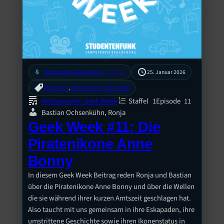
mic
Mottowoche: Geek Week
25. Januar 2026
[S1/E11]
Allgemein
, 
Mottowoche: Geek Week
Mottowoche: Geek Week
Staffel
1
Episode
11
Bastian Ochsenkühn, Ronja
Geek Week #11: Die
Piratenikone Anne
Bonny
In diesem Geek Week Beitrag reden Ronja und Bastian
über die Piratenikone Anne Bonny und über die Wellen
die sie während ihrer kurzen Amtszeit geschlagen hat.
Also taucht mit uns gemeinsam in ihre Eskapaden, ihre
umstrittene Geschichte sowie ihren Ikonenstatus in