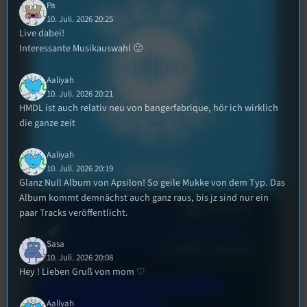
Pa
10. Juli. 2026 20:25
Live dabei!
Interessante Musikauswahl 🙂
Aaliyah
10. Juli. 2026 20:21
HMDL ist auch relativ neu von bangerfabrique, hör ich wirklich
die ganze zeit
Aaliyah
10. Juli. 2026 20:19
Glanz Null Album von Apsilon! So geile Mukke von dem Typ. Das
Album kommt demnächst auch ganz raus, bis jz sind nur ein
mic
Mottowoche: Geek Week
20. Januar 2026
paar Tracks veröffentlicht.
[S1/E8]
Allgemein
, 
Festivals
, 
Mottowoche: Geek Week
, 
Pop-News
Sasa
Mottowoche: Geek Week
Staffel
1
Episode
8
10. Juli. 2026 20:08
Anton Krell
Hey ! Lieben Gruß von mom ♡
Geek Week #8: ESC-
Aaliyah