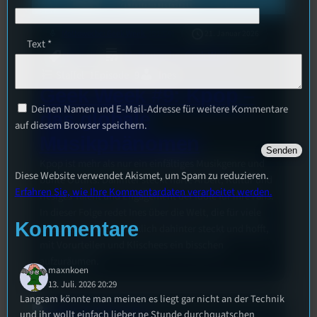
mic
Mottowoche: Geek Week
21. Januar 2026
[S1/E9]
Text
*
Mottowoche: Geek Week
Allgemein
Staffel
1
Episode
9
Ines
Geek Week #9: Kpop –
Deinen Namen und E-Mail-Adresse für weitere Kommentare
das globale
auf diesem Browser speichern.
Musikphänomen
Kpop ist mehr als nur ein einfältiges Musikgenre und
Diese Website verwendet Akismet, um Spam zu reduzieren.
bunte Outfits. Dahinter steckt harte Arbeit, Kultur und
Erfahren Sie, wie Ihre Kommentardaten verarbeitet werden.
riesiges Talent und Engagement der Idole für ihre Fans.
In dieser Folge redet Ines über die Welt, die für viele
Kommentare
unbekannterweise wirklich dahinter steckt und hofft,
mit Vorurteilen und Klischees ein bisschen
aufzuräumen.
maxnkoen
13. Juli. 2026 20:29
Langsam könnte man meinen es liegt gar nicht an der Technik
und ihr wollt einfach lieber ne Stunde durchquatschen