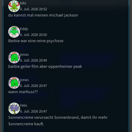
hihi
6. Juli. 2026 20:52
du kannst mal meinen michael jackson
Kontakt
Eddy
FAQ
6. Juli. 2026 20:50
Barbie war eine reine psychose
Satzung
jonas
Unterstützt vom Lehrstuhl
6. Juli. 2026 20:49
Impressum
für Medienwissenschaft
barbie geiler film aber oppenheimer peak
Datenschutz
jonas
6. Juli. 2026 20:47
Powered by Airtime.pro –
wann marKuss??
Cookie-Richtlinie
Start your own radio
(EU)
station!
Felix
6. Juli. 2026 20:47
Empfang
Sonnencreme verursacht Sonnenbrand, damit ihr mehr
Sonnencreme kauft.
EPK & Presse