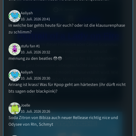
mic
UR-Watchlist
20. Januar 2026
Aaliyah
UR-Watchlist
10. Juli. 2026 20:41
Allgemein
, 
Filme & Serien
in welche bar gehts heute für euch? oder ist die klausurenphase
Anna Golosnichenko
zu schlimm?
Portrait of a Lady on Fire
Anna spricht in dieser Filmkritik über Céline Sciammas
stufu fan #1
Film, in dem mit sparsam eingesetzter Musik und
10. Juli. 2026 20:32
meinung zu den beatles 😳😳
langen, stillen Blicken im Setting des 18. Jahrhunderts
eine ganz besondere Liebesgeschichte zwischen
Malerin Marianne und Modell Héloïse erzählt wird. Wie
Aaliyah
10. Juli. 2026 20:30
schaffen es Bildsprache, Musik und Stille, so viel
Arirang ist krass! Was für Kpop geht am härtesten (ihr dürft nicht
Gefühl zu transportieren und warum wirkt der Film
bts sagen oder blackpink)?
noch Tage…
Joelle
10. Juli. 2026 20:26
Soda Zitron von Bibiza auch neuer Rellease richtig nice und
Odysee von RIn, Schmyt