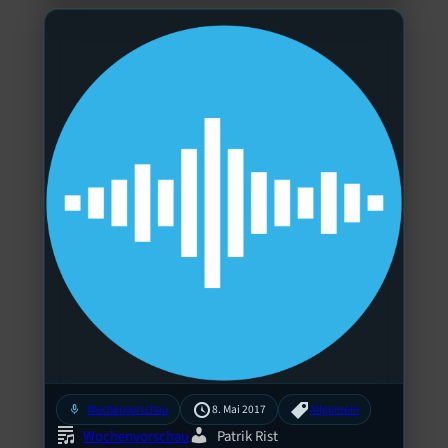
mic
Wochenvorschau
8. Mai 2017
Allgemein
Wochenvorschau
Patrik Rist