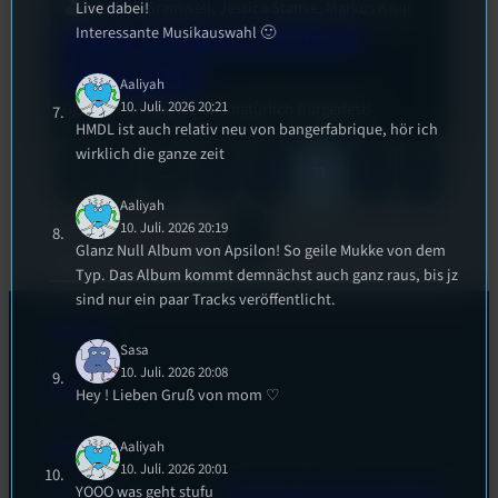
Live dabei!
Joanne Bramwell, Jessica Stanke, Markus Krug
Rund um die U(h)R #9
Interessante Musikauswahl 🙂
SoSe 2015
Aaliyah
10. Juli. 2026 20:21
Geister, Philosophie und natürlich Bürgerfest!
HMDL ist auch relativ neu von bangerfabrique, hör ich
wirklich die ganze zeit
31
«
1
…
29
30
32
33
Aaliyah
10. Juli. 2026 20:19
»
Glanz Null Album von Apsilon! So geile Mukke von dem
Typ. Das Album kommt demnächst auch ganz raus, bis jz
sind nur ein paar Tracks veröffentlicht.
Kontakt
Sasa
10. Juli. 2026 20:08
FAQ
Hey ! Lieben Gruß von mom ♡
Aaliyah
Satzung
10. Juli. 2026 20:01
YOOO was geht stufu
Unterstützt vom Lehrstuhl für