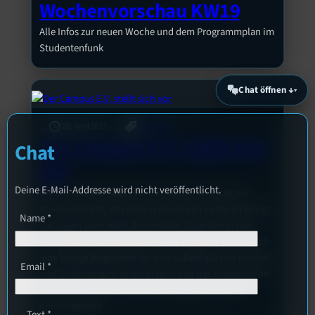
Wochenvorschau KW19
Alle Infos zur neuen Woche und dem Programmplan im
Studentenfunk
Chat öffnen ↓
26. April 2017
Allgemein
Der Campus E.V. stellt sich
Chat
vor
Deine E-Mail-Addresse wird nicht veröffentlicht.
Die Uni soll ein Raum sein, an dem man nicht nur
Wissen anhäuft, das man in Klausuren zu Papier bringt.
Name
*
Das sagen zumindest die meisten Dozenten in den
Erstsemesterveranstaltungen. Es gibt aber tatsächlich
jede Menge Möglichkeiten sich außerhalb von Hörsaal
Email
*
und Seminarraum einzubringen und das studentische
Leben an und um Uni aktiv mitzugestalten! Eine
hervorragende…
Text
*