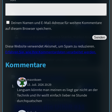
Deinen Namen und E-Mail-Adresse für weitere Kommentare
mic
Rund um die U(h)R
6. Juli 2015
Allgemein
auf diesem Browser speichern.
Rund um die U(h)R
Joanne Bramwell, Jessica Stanke, Markus Krug
Rund um die U(h)R #12
Diese Website verwendet Akismet, um Spam zu reduzieren.
SoSe2015
Erfahren Sie, wie Ihre Kommentardaten verarbeitet werden.
Food-Festival, Tanztheater und natürlich Feierei!
Kommentare
maxnkoen
13. Juli. 2026 20:29
mic
Rund um die U(h)R
29. Juni 2015
Allgemein
Langsam könnte man meinen es liegt gar nicht an der
Rund um die U(h)R
Technik und ihr wollt einfach lieber ne Stunde
Amelie Eggerstorfer, Markus Krug
durchquatschen
Rund um die U(h)R #11