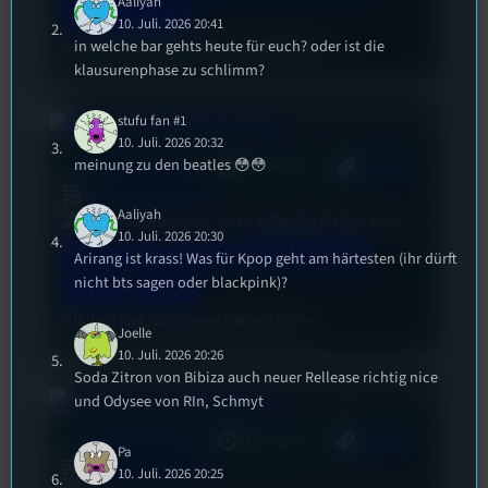
Aaliyah
SoSe2015
10. Juli. 2026 20:41
in welche bar gehts heute für euch? oder ist die
Yoga, die guten alten 90er und Babbülon!
klausurenphase zu schlimm?
stufu fan #1
10. Juli. 2026 20:32
meinung zu den beatles 😳😳
mic
Rund um die U(h)R
22. Juni 2015
Allgemein
Rund um die U(h)R
Aaliyah
Joanne Bramwell, Jessica Stanke, Markus Krug
10. Juli. 2026 20:30
Rund um die U(h)R #10
Arirang ist krass! Was für Kpop geht am härtesten (ihr dürft
SoSe 2015
nicht bts sagen oder blackpink)?
Mit dem Rad zum Speed Dating? U.v.m.
Joelle
10. Juli. 2026 20:26
Soda Zitron von Bibiza auch neuer Rellease richtig nice
und Odysee von RIn, Schmyt
mic
Rund um die U(h)R
15. Juni 2015
Allgemein
Pa
Rund um die U(h)R
10. Juli. 2026 20:25