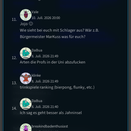
Impressum
Medienwissenschaft
Vale
Datenschutz
10. Juli. 2026 20:00
Jojo 🙂
Wie sieht bei euch mit Schlager aus? Wär z.B.
Powered by Airtime.pro –
Cookie-Richtlinie
Bürgermeister MarKuss was für euch?
Start your own radio station!
(EU)
DaBua
Empfang
8. Juli. 2026 21:49
Arten die Profs in der Uni abzufucken
EPK & Presse
klinke
8. Juli. 2026 21:49
Studentenfunk
trinkspiele ranking (bierpong, flunky, etc.)
Universitätsstraße 31
93053 Regensburg
DaBua
Büro:
PT 4.0.73
8. Juli. 2026 21:40
Ich sag es geht besser als Jahninsel
Studio:
SH 1.39
breakindbadenthusiast
Telefon:
0941 9435784